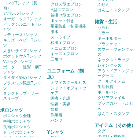
ロングTシャツ（長
クロス型エプロン
ふせん
袖）
H型エプロン
はんこ・スタンプ
アパレルTシャツ
首掛け型エプロン
オーガニックTシャツ
ポケット付き
雑貨・生活
ビッグシルエットTシ
帯電防止・制電機能
うちわ
ャツ
撥水
ミラー
レディースTシャツ
ストライプ
キーホルダー
キッズ・ベビーTシャ
和風エプロン
ブランケット
ツ
デニムエプロン
スマートフォングッ
大きいサイズTシャツ
キッズエプロン
ズ
ポケット付きTシャツ
三角巾
ネックストラップ
VネックTシャツ
レイングッズ
ボーダー・迷彩・柄T
ユニフォーム（制
アウトドア・レジャ
シャツ
ーグッズ
服）
タイダイ染めTシャツ
クールアイテム
オフィスクールビズ
プラスワン限定Tシャ
生活雑貨
ツ
シャツ・オフィスウ
ボールペン
ェア
タンクトップ・ノー
クリアファイル
スリーブ
医療・介護
ブックカバー・ふせ
理容・美容
ん
飲食
ポロシャツ
はんこ・スタンプ
作業着
ポロシャツ全種
パンツ
半袖ポロシャツ
アイテム（その他）
長袖ポロシャツ
タグ
Yシャツ
ドライポロシャツ
のぼり・横断幕