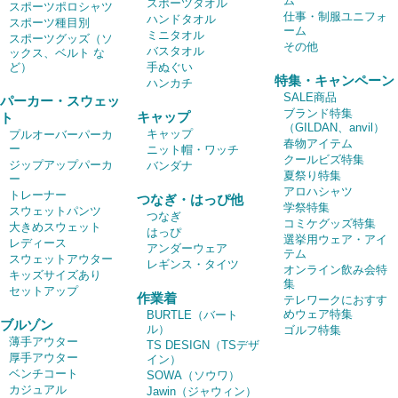
ム
スポーツタオル
スポーツポロシャツ
仕事・制服ユニフォ
ハンドタオル
スポーツ種目別
ーム
ミニタオル
スポーツグッズ（ソ
その他
バスタオル
ックス、ベルト な
ど）
手ぬぐい
特集・キャンペーン
ハンカチ
SALE商品
パーカー・スウェッ
ブランド特集
キャップ
ト
（GILDAN、anvil）
キャップ
プルオーバーパーカ
春物アイテム
ー
ニット帽・ワッチ
クールビズ特集
ジップアップパーカ
バンダナ
夏祭り特集
ー
アロハシャツ
トレーナー
つなぎ・はっぴ他
学祭特集
スウェットパンツ
つなぎ
コミケグッズ特集
大きめスウェット
はっぴ
選挙用ウェア・アイ
レディース
アンダーウェア
テム
スウェットアウター
レギンス・タイツ
オンライン飲み会特
キッズサイズあり
集
セットアップ
作業着
テレワークにおすす
めウェア特集
BURTLE（バート
ブルゾン
ル）
ゴルフ特集
薄手アウター
TS DESIGN（TSデザ
厚手アウター
イン）
ベンチコート
SOWA（ソウワ）
カジュアル
Jawin（ジャウィン）