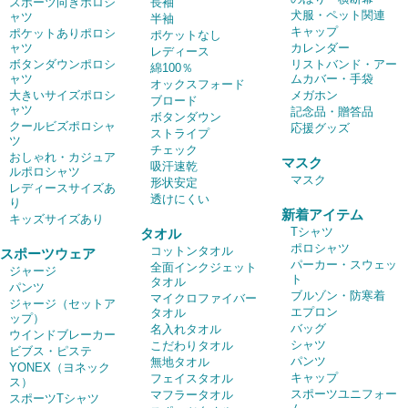
スポーツ向きポロシ
長袖
犬服・ペット関連
ャツ
半袖
キャップ
ポケットありポロシ
ポケットなし
ャツ
カレンダー
レディース
ボタンダウンポロシ
リストバンド・アー
綿100％
ャツ
ムカバー・手袋
オックスフォード
大きいサイズポロシ
メガホン
ブロード
ャツ
記念品・贈答品
ボタンダウン
クールビズポロシャ
応援グッズ
ストライプ
ツ
チェック
おしゃれ・カジュア
マスク
吸汗速乾
ルポロシャツ
マスク
形状安定
レディースサイズあ
透けにくい
り
新着アイテム
キッズサイズあり
Tシャツ
タオル
ポロシャツ
コットンタオル
スポーツウェア
パーカー・スウェッ
全面インクジェット
ジャージ
ト
タオル
パンツ
ブルゾン・防寒着
マイクロファイバー
ジャージ（セットア
エプロン
タオル
ップ）
バッグ
名入れタオル
ウインドブレーカー
シャツ
こだわりタオル
ビブス・ピステ
パンツ
無地タオル
YONEX（ヨネック
キャップ
フェイスタオル
ス）
スポーツユニフォー
マフラータオル
スポーツTシャツ