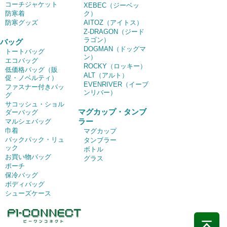
コーチジャケット
XEBEC（ジーベッ
防寒着
ク）
防寒グッズ
AITOZ（アイトス）
Z-DRAGON（ジード
ラゴン）
バッグ
DOGMAN（ドッグマ
トートバッグ
ン）
エコバッグ
ROCKY（ロッキー）
低価格バッグ（販
ALT（アルト）
促・ノベルティ）
EVENRIVER（イーブ
ファスナー付きバッ
ンリバー）
グ
サコッシュ・ショル
マグカップ・タンブ
ダーバッグ
ラー
マルシェバッグ
巾着
マグカップ
バックパック・リュ
タンブラー
ック
ボトル
お買い物バッグ
グラス
ポーチ
保冷バッグ
ボディバッグ
シューズケース