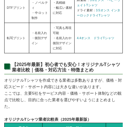
・ノベルテ
・高精細
ェイトTシャツ
DTFプリント
ィ
・幅広い素材
ドライ素材：
3.5オンス インタ
・中ロット
に対応
ーロックドライTシャツ
制作
・写真も再現
・名前入れ
可能
転写プリント
・個別デザ
・名前入れや
4.4オンス ドライTシャツ
イン
個別デザイン
に対応
【2025年最新】初心者でも安心！オリジナルTシャツ
業者比較｜価格・対応方法・特徴まとめ
オリジナルTシャツを作成できる業者は多数ありますが、価格・対
応スピード・サポート内容には大きな違いがあります。
ここでは、主要5社をサービス内容・価格・サポート体制などの観
点で比較し、目的に合った業者を選びやすいようにまとめまし
た。
オリジナルTシャツ業者比較表（2025年最新版）