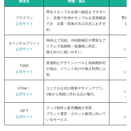
業者名
特徴・強み
専任スタッフが企画〜納品までサポー
プラスワン
ト。店舗で生地やサンプルを直接確認
専任
公式サイト
でき、企業・団体の大口注文におすす
店
め。
Web上で完結。AI自動補正や豊富なア
オリジナルプリント
W
イテムで短納期・低価格に対応。
公式サイト
シミ
個人向けに使いやすい。
直感的なデザインツールと短納期対応
T-MIX
W
が強み。イベント向けや個人利用に人
公式サイト
シミ
気。
W
UTme！
ユニクロ公式の簡単デザインアプリ。
シミ
公式サイト
1枚から気軽に作れる点が魅力。
一
グッズ制作と販売機能が充実。
UP-T
W
ブランド運営・小ロット販売に向いて
公式サイト
シミ
いるサービス。