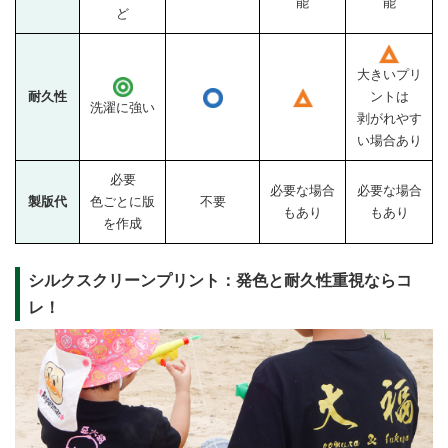
能
能
ど
大きいプリ
耐久性
ントは
洗濯に強い
剥がれやす
い場合あり
必要
必要な場合
必要な場合
製版代
色ごとに版
不要
もあり
もあり
を作成
シルクスクリーンプリント：発色と耐久性重視ならコ
レ！