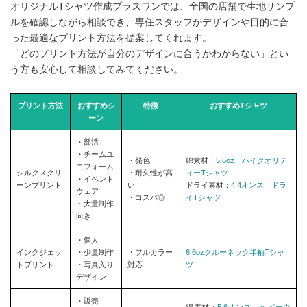
オリジナルTシャツ作成プラスワンでは、全国の店舗で生地サンプ
ルを確認しながら相談でき、専任スタッフがデザインや目的に合
った最適なプリント方法を提案してくれます。
「どのプリント方法が自分のデザインに合うかわからない」とい
う方も安心して相談してみてください。
プリント方法
おすすめシ
特徴
おすすめTシャツ
ーン
・部活
・チームユ
・発色
綿素材：
5.6oz ハイクオリテ
ニフォーム
シルクスクリ
・耐久性が高
ィーTシャツ
・イベント
ーンプリント
い
ドライ素材：
4.4オンス ドラ
ウェア
・コスパ◎
イTシャツ
・大量制作
向き
・個人
インクジェッ
・少量制作
・フルカラー
6.6ozクルーネック半袖Tシャ
トプリント
・写真入り
対応
ツ
デザイン
・販売
綿素材：
5.6オンス ヘビーウ