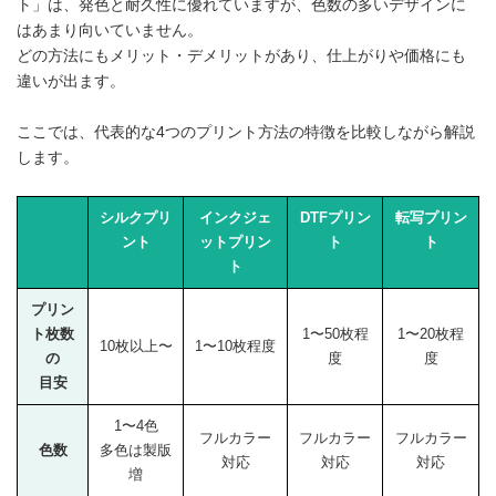
ト」は、発色と耐久性に優れていますが、色数の多いデザインに
はあまり向いていません。
どの方法にもメリット・デメリットがあり、仕上がりや価格にも
違いが出ます。
ここでは、代表的な4つのプリント方法の特徴を比較しながら解説
します。
シルクプリ
インクジェ
DTFプリン
転写プリン
ント
ットプリン
ト
ト
ト
プリン
ト枚数
1〜50枚程
1〜20枚程
10枚以上〜
1〜10枚程度
の
度
度
目安
1〜4色
フルカラー
フルカラー
フルカラー
色数
多色は製版
対応
対応
対応
増