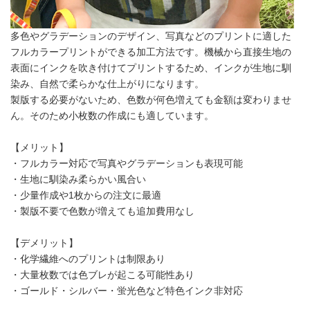
多色やグラデーションのデザイン、写真などのプリントに適した
フルカラープリントができる加工方法です。機械から直接生地の
表面にインクを吹き付けてプリントするため、インクが生地に馴
染み、自然で柔らかな仕上がりになります。
製版する必要がないため、色数が何色増えても金額は変わりませ
ん。そのため小枚数の作成にも適しています。
【メリット】
・フルカラー対応で写真やグラデーションも表現可能
・生地に馴染み柔らかい風合い
・少量作成や1枚からの注文に最適
・製版不要で色数が増えても追加費用なし
【デメリット】
・化学繊維へのプリントは制限あり
・大量枚数では色ブレが起こる可能性あり
・ゴールド・シルバー・蛍光色など特色インク非対応