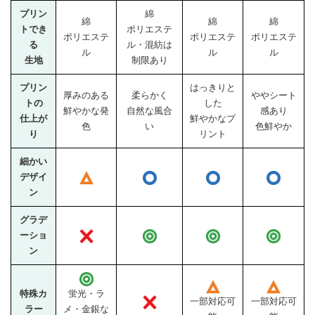
プリン
綿
綿
綿
綿
トでき
ポリエステ
ポリエステ
ポリエステ
ポリエステ
る
ル・混紡は
ル
ル
ル
生地
制限あり
プリン
はっきりと
厚みのある
柔らかく
ややシート
トの
した
鮮やかな発
自然な風合
感あり
仕上が
鮮やかなプ
色
い
色鮮やか
り
リント
細かい
デザイ
ン
グラデ
ーショ
ン
特殊カ
蛍光・ラ
一部対応可
一部対応可
ラー
メ・金銀な