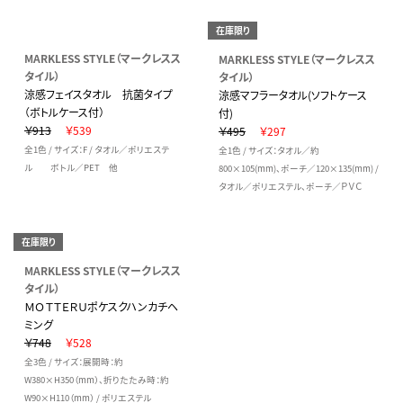
在庫限り
MARKLESS STYLE（マークレスス
MARKLESS STYLE（マークレスス
タイル）
タイル）
涼感フェイスタオル 抗菌タイプ
涼感マフラータオル(ソフトケース
（ボトルケース付）
付)
￥913
￥539
￥495
￥297
全1色 / サイズ：F / タオル／ポリエステ
全1色 / サイズ：タオル／約
ル ボトル／PET 他
800×105(mm)、ポーチ／120×135(mm) /
タオル／ポリエステル、ポーチ／ＰＶＣ
在庫限り
MARKLESS STYLE（マークレスス
タイル）
ＭＯＴＴＥＲＵポケスクハンカチヘ
ミング
￥748
￥528
全3色 / サイズ：展開時：約
W380×H350（mm）、折りたたみ時：約
W90×H110（mm） / ポリエステル