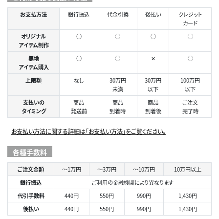
お支払方法
銀行振込
代金引換
後払い
クレジット
カード
オリジナル
○
○
○
◯
アイテム制作
無地
○
○
✕
○
アイテム購入
上限額
なし
30万円
30万円
100万円
未満
以下
以下
支払いの
商品
商品
商品
ご注文
タイミング
発送前
到着時
到着後
完了時
お支払い方法に関する詳細は「お支払い方法」をご覧ください。
各種手数料
ご注文金額
～1万円
～3万円
～10万円
10万円以上
銀行振込
ご利用の金融機関により異なります
代引手数料
440円
550円
990円
1,430円
後払い
440円
550円
990円
1,430円