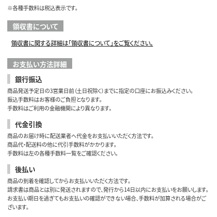
※各種手数料は税込表示です。
領収書について
領収書に関する詳細は「領収書について」をご覧ください。
お支払い方法詳細
銀行振込
商品発送予定日の3営業日前（土日祝除く）までに指定の口座にお振込みください。
振込手数料はお客様のご負担となります。
手数料はご利用の金融機関により異なります。
代金引換
商品のお届け時に配送業者へ代金をお支払いいただく方法です。
商品代・配送料の他に代引手数料がかかります。
手数料は左の各種手数料一覧をご確認ください。
後払い
商品の到着を確認してからお支払いいただく方法です。
請求書は商品とは別に発送されますので、発行から14日以内にお支払いをお願いします。
お支払い期日を過ぎてもお支払いの確認ができない場合、手数料が加算される場合がご
ざいます。