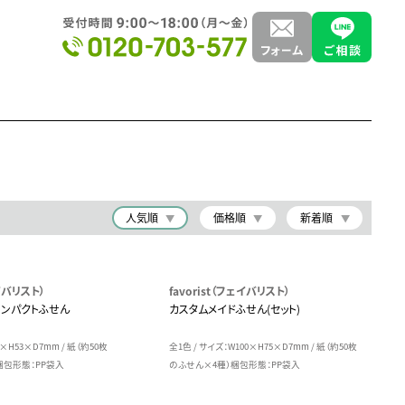
人気順
価格順
新着順
ェイバリスト）
favorist（フェイバリスト）
コンパクトふせん
カスタムメイドふせん(セット)
2×H53×D7mm / 紙（約50枚
全1色 / サイズ：W100×H75×D7mm / 紙（約50枚
梱包形態：PP袋入
のふせん×4種）梱包形態：PP袋入