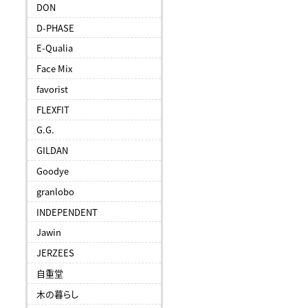
DON
D-PHASE
E-Qualia
Face Mix
favorist
FLEXFIT
G.G.
GILDAN
Goodye
granlobo
INDEPENDENT
Jawin
JERZEES
自重堂
木の暮らし