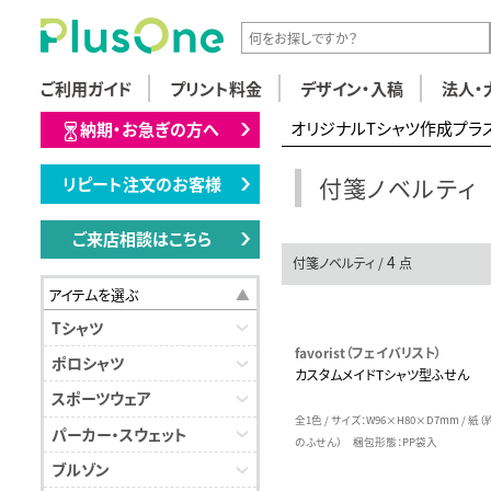
ご利用ガイド
プリント料金
デザイン・入稿
法人・
オリジナルTシャツ作成プラ
納期・お急ぎの方へ
付箋ノベルティ
リピート注文のお客様
ご来店相談はこちら
4
付箋ノベルティ /
点
アイテムを選ぶ
Tシャツ
favorist（フェイバリスト）
ポロシャツ
カスタムメイドTシャツ型ふせん
スポーツウェア
全1色 / サイズ：W96×H80×D7mm / 紙（
パーカー・スウェット
のふせん） 梱包形態：PP袋入
ブルゾン