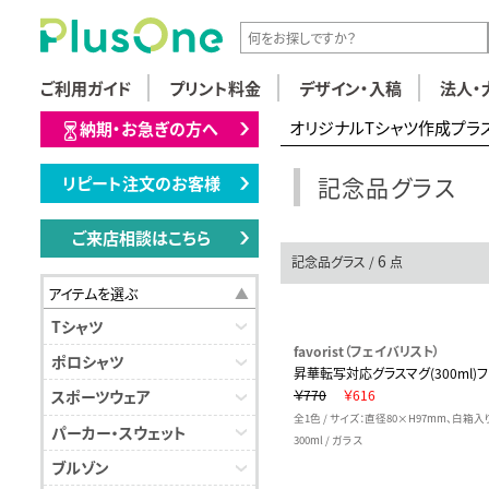
ご利用ガイド
プリント料金
デザイン・入稿
法人・
オリジナルTシャツ作成プラ
納期・お急ぎの方へ
記念品グラス
リピート注文のお客様
ご来店相談はこちら
6
記念品グラス /
点
アイテムを選ぶ
Tシャツ
favorist（フェイバリスト）
ポロシャツ
昇華転写対応グラスマグ(300ml)
￥770
￥616
スポーツウェア
全1色 / サイズ：直径80×H97mm、白箱入
パーカー・スウェット
300ml / ガラス
ブルゾン