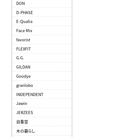
DON
D-PHASE
E-Qualia
Face Mix
favorist
FLEXFIT
G.G.
GILDAN
Goodye
granlobo
INDEPENDENT
Jawin
JERZEES
自重堂
木の暮らし