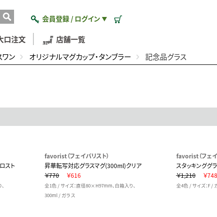
会員登録 / ログイン
▼
大口注文
店舗一覧
スワン
オリジナルマグカップ・タンブラー
記念品グラス
favorist（フェイバリスト）
favorist（フ
フロスト
昇華転写対応グラスマグ(300ml)クリア
スタッキンググラス
￥770
￥616
￥1,210
￥74
り、
全1色 / サイズ：直径80×H97mm、白箱入り、
全4色 / サイズ：F /
300ml / ガラス