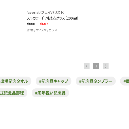
favorist（フェイバリスト）
フルカラー印刷対応グラス（200ml）
￥880
￥682
全2色 / サイズ：F / ガラス
⟨
1
⟩
会出場記念タオル
#記念品キャップ
#記念品タンブラー
#
団式記念品野球
#周年祝い記念品