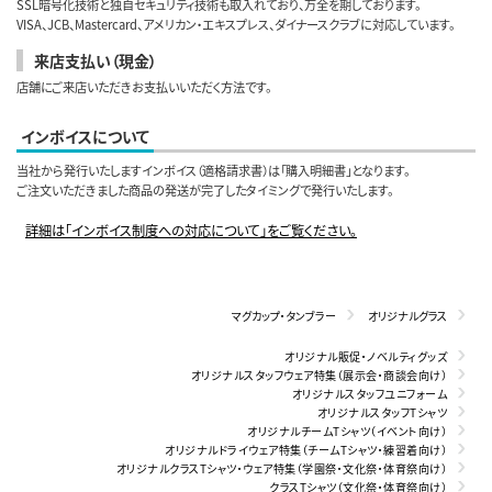
SSL暗号化技術と独自セキュリティ技術も取入れており、万全を期しております。
VISA、JCB、Mastercard、アメリカン・エキスプレス、ダイナースクラブに対応しています。
来店支払い（現金）
店舗にご来店いただきお支払いいただく方法です。
インボイスについて
当社から発行いたしますインボイス（適格請求書）は「購入明細書」となります。
ご注文いただきました商品の発送が完了したタイミングで発行いたします。
詳細は「インボイス制度への対応について」をご覧ください。
マグカップ・タンブラー
オリジナルグラス
オリジナル販促・ノベルティグッズ
オリジナルスタッフウェア特集（展示会・商談会向け）
オリジナルスタッフユニフォーム
オリジナルスタッフTシャツ
オリジナルチームTシャツ（イベント向け）
オリジナルドライウェア特集（チームTシャツ・練習着向け）
オリジナルクラスTシャツ・ウェア特集（学園祭・文化祭・体育祭向け）
クラスTシャツ（文化祭・体育祭向け）