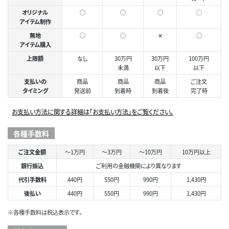
オリジナル
○
○
○
◯
アイテム制作
無地
○
○
✕
○
アイテム購入
上限額
なし
30万円
30万円
100万円
未満
以下
以下
支払いの
商品
商品
商品
ご注文
タイミング
発送前
到着時
到着後
完了時
お支払い方法に関する詳細は「お支払い方法」をご覧ください。
各種手数料
ご注文金額
～1万円
～3万円
～10万円
10万円以上
銀行振込
ご利用の金融機関により異なります
代引手数料
440円
550円
990円
1,430円
後払い
440円
550円
990円
1,430円
※各種手数料は税込表示です。