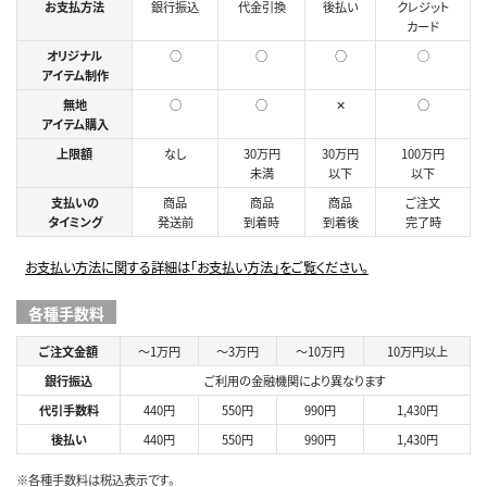
お支払方法
銀行振込
代金引換
後払い
クレジット
カード
オリジナル
○
○
○
◯
アイテム制作
無地
○
○
✕
○
アイテム購入
上限額
なし
30万円
30万円
100万円
未満
以下
以下
支払いの
商品
商品
商品
ご注文
タイミング
発送前
到着時
到着後
完了時
お支払い方法に関する詳細は「お支払い方法」をご覧ください。
各種手数料
ご注文金額
～1万円
～3万円
～10万円
10万円以上
銀行振込
ご利用の金融機関により異なります
代引手数料
440円
550円
990円
1,430円
後払い
440円
550円
990円
1,430円
※各種手数料は税込表示です。