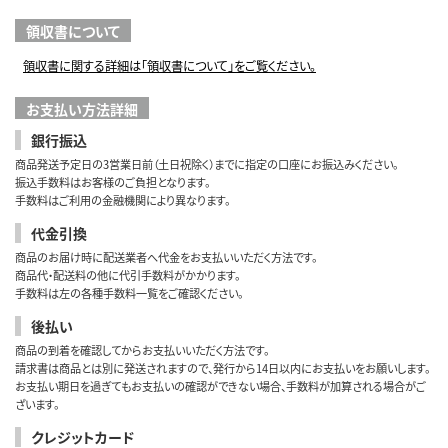
領収書について
領収書に関する詳細は「領収書について」をご覧ください。
お支払い方法詳細
銀行振込
商品発送予定日の3営業日前（土日祝除く）までに指定の口座にお振込みください。
振込手数料はお客様のご負担となります。
手数料はご利用の金融機関により異なります。
代金引換
商品のお届け時に配送業者へ代金をお支払いいただく方法です。
商品代・配送料の他に代引手数料がかかります。
手数料は左の各種手数料一覧をご確認ください。
後払い
商品の到着を確認してからお支払いいただく方法です。
請求書は商品とは別に発送されますので、発行から14日以内にお支払いをお願いします。
お支払い期日を過ぎてもお支払いの確認ができない場合、手数料が加算される場合がご
ざいます。
クレジットカード