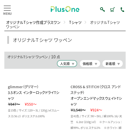
オリジナルTシャツ作成プラスワン
Tシャツ
オリジナルTシャツ
ワッペン
オリジナルTシャツ ワッペン
10
オリジナルTシャツ ワッペン /
点
人気順
価格順
新着順
glimmer（グリマー）
CROSS & STITCH（クロス アンド
3.5オンス インターロックドライTシ
ステッチ）
ャツ
オープンエンドマックスウェイトTシ
￥847～
￥550～
ャツ
￥1,540～
￥924～
全15色 / サイズ：120～3L / 120ｇ/㎡スムー
ス（3.5o.z） ポリエステル100％
全41色 / サイズ：90～5XL / 綿100％ 16/-天
竺 6.2oz（210g/㎡） ※クールアッシュ：
綿99%、ポリエステル1% ※ホワイト：綿