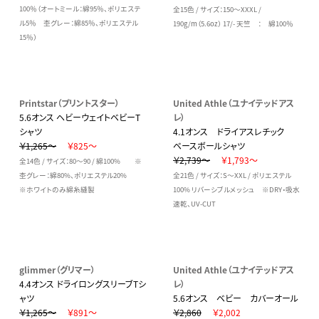
100％（オートミール：綿95％、ポリエステ
全15色 / サイズ：150～XXXL /
ル5％ 杢グレー：綿85％、ポリエステル
190g/m（5.6oz） 17/- 天竺 ： 綿100％
15％）
Printstar（プリントスター）
United Athle（ユナイテッドアス
5.6オンス ヘビーウェイトベビーT
レ）
シャツ
4.1オンス ドライアスレチック
￥1,265～
￥825～
ベースボールシャツ
￥2,739～
￥1,793～
全14色 / サイズ：80～90 / 綿100% ※
杢グレー：綿80%、ポリエステル20%
全21色 / サイズ：S～XXL / ポリエステル
※ホワイトのみ綿糸縫製
100% リバーシブルメッシュ ※DRY・吸水
速乾、UV-CUT
glimmer（グリマー）
United Athle（ユナイテッドアス
4.4オンス ドライロングスリーブTシ
レ）
ャツ
5.6オンス ベビー カバーオール
￥1,265～
￥891～
￥2,860
￥2,002