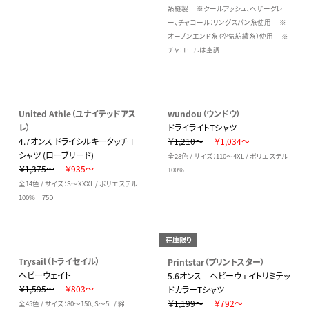
糸縫製 ※クールアッシュ、ヘザーグレ
ー、チャコール：リングスパン糸使用 ※
オープンエンド糸（空気紡績糸）使用 ※
チャコールは杢調
United Athle（ユナイテッドアス
wundou（ウンドウ）
レ）
ドライライトTシャツ
4.7オンス ドライシルキータッチ T
￥1,210～
￥1,034～
シャツ (ローブリード)
全28色 / サイズ：110～4XL / ポリエステル
￥1,375～
￥935～
100%
全14色 / サイズ：S～XXXL / ポリエステル
100% 75D
在庫限り
Trysail（トライセイル）
Printstar（プリントスター）
ヘビーウェイト
5.6オンス ヘビーウェイトリミテッ
￥1,595～
￥803～
ドカラーTシャツ
￥1,199～
￥792～
全45色 / サイズ：80～150、S～5L / 綿