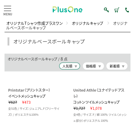
オリジナルTシャツ作成プラスワン
オリジナルキャップ
オリジナ
ルベースボールキャップ
オリジナルベースボールキャップ
8
オリジナルベースボールキャップ /
点
人気順
価格順
新着順
Printstar（プリントスター）
United Athle（ユナイテッドアス
イベントメッシュキャップ
レ）
￥627
￥473
コットンツイルメッシュキャップ
￥1,727
￥1,078
全51色 / サイズ：ジュニアL、F（フリーサイ
ズ） / ポリエステル100%
全4色 / サイズ：F / 綿 100％ ツイル 〈メッシ
ュ部分〉ポリエステル 100％