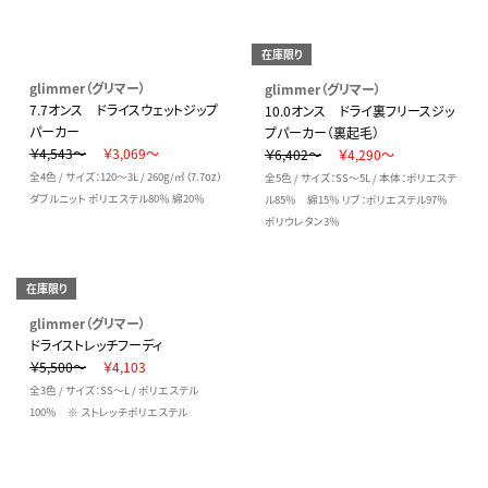
在庫限り
glimmer（グリマー）
glimmer（グリマー）
7.7オンス ドライスウェットジップ
10.0オンス ドライ裏フリースジッ
パーカー
プパーカー（裏起毛）
￥4,543～
￥3,069～
￥6,402～
￥4,290～
全4色 / サイズ：120～3L / 260g/㎡（7.7oz）
全5色 / サイズ：SS～5L / 本体：ポリエステ
ダブルニット ポリエステル80％ 綿20％
ル85％ 綿15％ リブ：ポリエステル97％
ポリウレタン3％
在庫限り
glimmer（グリマー）
ドライストレッチフーディ
￥5,500～
￥4,103
全3色 / サイズ：SS～L / ポリエステル
100％ ※ ストレッチポリエステル