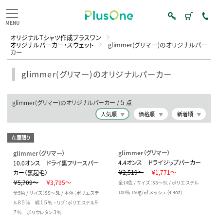
オリジナルTシャツ作成プラスワン
オリジナルパーカー・スウェット
glimmer(グリマー)のオリジナルパー
カー
glimmer(グリマー)のオリジナルパーカー
5
glimmer(グリマー)のオリジナルパーカー /
点
人気順
価格順
新着順
在庫限り
glimmer（グリマー）
glimmer（グリマー）
4.4オンス ドライジップパーカー
10.0オンス ドライ裏フリースパー
￥2,519～
￥1,771～
カー（裏起毛）
￥5,709～
￥3,795～
全14色 / サイズ：SS～5L / ポリエステル
100％ 150g/㎡ メッシュ（4.4oz)
全5色 / サイズ：SS～5L / 本体：ポリエステ
ル８５％ 綿１５％ ・ リブ：ポリエステル９
７％ ポリウレタン３％