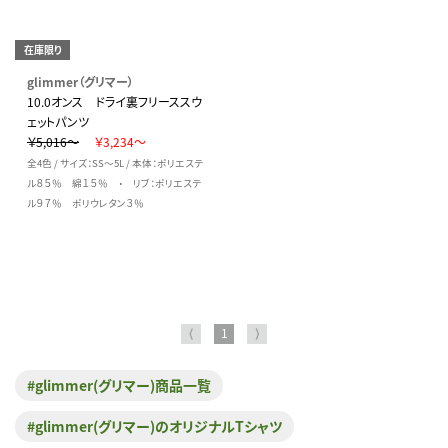
在庫限り
glimmer（グリマー）
10.0オンス ドライ裏フリーススウ
ェットパンツ
￥5,016～
￥3,234～
全4色 / サイズ：SS～5L / 本体：ポリエステ
ル８５％ 綿１５％ ・ リブ：ポリエステ
ル９７％ ポリウレタン３％
⟨
1
⟩
#glimmer(グリマー)商品一覧
#glimmer(グリマー)のオリジナルTシャツ