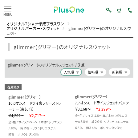
オリジナルTシャツ作成プラスワン
オリジナルパーカー・スウェット
glimmer(グリマー)のオリジナルスウ
ェット
glimmer(グリマー)のオリジナルスウェット
3
glimmer(グリマー)のオリジナルスウェット /
点
人気順
価格順
新着順
在庫限り
glimmer（グリマー）
glimmer（グリマー）
7.7オンス ドライスウェットパンツ
10.0オンス ドライ裏フリーストレ
￥3,168～
￥2,299～
ーナー（裏起毛）
￥4,202～
￥2,717～
全4色 / サイズ：120～3L / 本体：ポリエス
テル８０％ 綿２０％・リブ ：ポリエステル
全5色 / サイズ：SS～5L / 本体：ポリエステ
６３％ 綿３４％ ポリウレタン３％
ル85％ 綿15％ ・ リブ：ポリエステル
97％ ポリウレタン3％