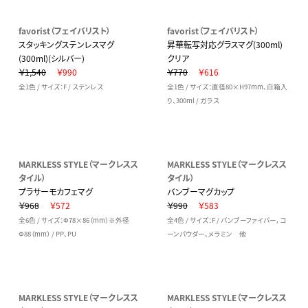
favorist（フェイバリスト）
favorist（フェイバリスト）
スタッキングステンレスマグ
昇華転写対応グラスマグ(300ml)
(300ml)(シルバー)
クリア
￥1,540
￥990
￥770
￥616
全1色 / サイズ：F / ステンレス
全1色 / サイズ：直径80×H97mm、白箱入
り、300ml / ガラス
MARKLESS STYLE（マークレスス
MARKLESS STYLE（マークレスス
タイル）
タイル）
プラサーモカフェマグ
バンブーマグカップ
￥968
￥572
￥990
￥583
全6色 / サイズ：Φ78×86（mm）※外径
全4色 / サイズ：F / バンブーファイバー，コ
Φ88（mm） / PP、PU
ーンパウダー、メラミン 他
MARKLESS STYLE（マークレスス
MARKLESS STYLE（マークレスス