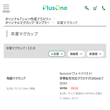
オリジナルTシャツ作成プラスワン
オリジナルマグカップ・タンブラー
卒業マグカップ
卒業マグカップ
13
卒業マグカップ /
点
人気順
価格順
新着順
favorist（フェイバリスト）
陶器マグカップ
昇華転写対応グラスマグ(300ml)フ
ロスト
￥770
￥616
全1色 / サイズ：1size / 陶器
全1色 / サイズ：直径80×H97mm、白箱入
り、300ml / ガラス