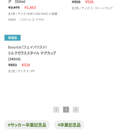
グ 350ml
￥858
￥506
￥2,475
￥1,463
全2色 / サイズ：F / ストーンウェア
全2色 / サイズ：Φ88×H82（mm）※容量：
350ml / ステンレス、ケヤキ
新商品
favorist（フェイバリスト）
ミルクガラススタイル マグカップ
(340ml)
￥853
￥528
全1色 / サイズ：F / PP
⟨
1
⟩
#サッカー卒業記念品
#卒業記念品