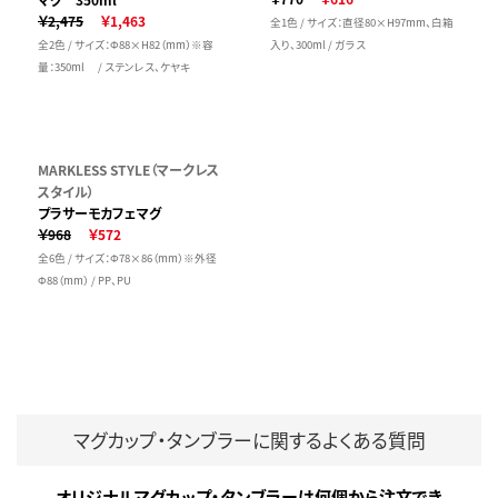
￥2,475
￥1,463
全1色 / サイズ：直径80×H97mm、白箱
全2色 / サイズ：Φ88×H82（mm）※容
入り、300ml / ガラス
量：350ml / ステンレス、ケヤキ
MARKLESS STYLE（マークレス
スタイル）
プラサーモカフェマグ
￥968
￥572
全6色 / サイズ：Φ78×86（mm）※外径
Φ88（mm） / PP、PU
マグカップ・タンブラーに関するよくある質問
オリジナルマグカップ・タンブラーは何個から注文でき