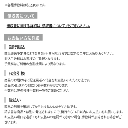
※各種手数料は税込表示です。
領収書について
領収書に関する詳細は「領収書について」をご覧ください。
お支払い方法詳細
銀行振込
商品発送予定日の3営業日前（土日祝除く）までに指定の口座にお振込みください。
振込手数料はお客様のご負担となります。
手数料はご利用の金融機関により異なります。
代金引換
商品のお届け時に配送業者へ代金をお支払いいただく方法です。
商品代・配送料の他に代引手数料がかかります。
手数料は左の各種手数料一覧をご確認ください。
後払い
商品の到着を確認してからお支払いいただく方法です。
請求書は商品とは別に発送されますので、発行から14日以内にお支払いをお願いします。
お支払い期日を過ぎてもお支払いの確認ができない場合、手数料が加算される場合がご
ざいます。