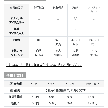
お支払方法
銀行振込
代金引換
後払い
クレジット
カード
オリジナル
○
○
○
◯
アイテム制作
無地
○
○
✕
○
アイテム購入
上限額
なし
30万円
30万円
100万円
未満
以下
以下
支払いの
商品
商品
商品
ご注文
タイミング
発送前
到着時
到着後
完了時
お支払い方法に関する詳細は「お支払い方法」をご覧ください。
各種手数料
ご注文金額
～1万円
～3万円
～10万円
10万円以上
銀行振込
ご利用の金融機関により異なります
代引手数料
440円
550円
990円
1,430円
後払い
440円
550円
990円
1,430円