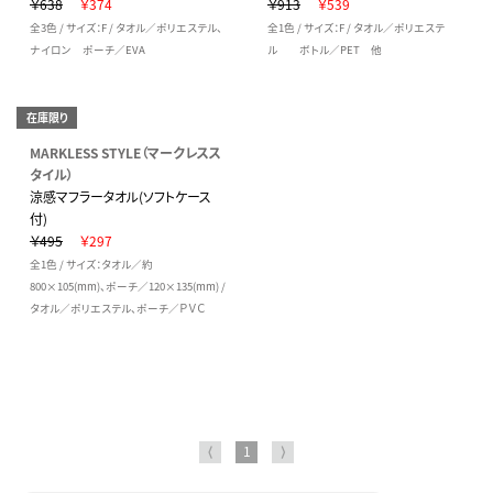
￥638
￥374
￥913
￥539
全3色 / サイズ：F / タオル／ポリエステル、
全1色 / サイズ：F / タオル／ポリエステ
ナイロン ポーチ／EVA
ル ボトル／PET 他
在庫限り
MARKLESS STYLE（マークレスス
タイル）
涼感マフラータオル(ソフトケース
付)
￥495
￥297
全1色 / サイズ：タオル／約
800×105(mm)、ポーチ／120×135(mm) /
タオル／ポリエステル、ポーチ／ＰＶＣ
⟨
1
⟩