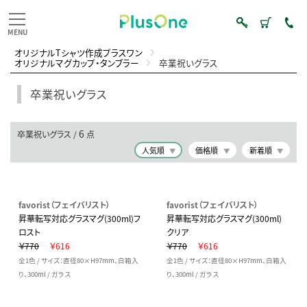
オリジナルTシャツ作成プラスワン
オリジナルマグカップ・タンブラー
卒業祝いグラス
卒業祝いグラス
6
卒業祝いグラス /
点
人気順
価格順
新着順
favorist（フェイバリスト）
favorist（フェイバリスト）
昇華転写対応グラスマグ(300ml)フ
昇華転写対応グラスマグ(300ml)
ロスト
クリア
￥770
￥616
￥770
￥616
全1色 / サイズ：直径80×H97mm、白箱入
全1色 / サイズ：直径80×H97mm、白箱入
り、300ml / ガラス
り、300ml / ガラス