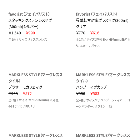
favorist（フェイバリスト）
favorist（フェイバリスト）
スタッキングステンレスマグ
昇華転写対応グラスマグ(300ml)
(300ml)(シルバー)
クリア
￥1,540
￥990
￥770
￥616
全1色 / サイズ：F / ステンレス
全1色 / サイズ：直径80×H97mm、白箱入
り、300ml / ガラス
MARKLESS STYLE（マークレスス
MARKLESS STYLE（マークレスス
タイル）
タイル）
プラサーモカフェマグ
バンブーマグカップ
￥968
￥572
￥990
￥583
全6色 / サイズ：Φ78×86（mm）※外径
全4色 / サイズ：F / バンブーファイバー，コ
Φ88（mm） / PP、PU
ーンパウダー、メラミン 他
MARKLESS STYLE（マークレスス
MARKLESS STYLE（マークレスス