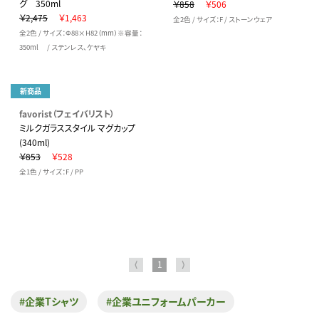
グ 350ml
￥858
￥506
￥2,475
￥1,463
全2色 / サイズ：F / ストーンウェア
全2色 / サイズ：Φ88×H82（mm）※容量：
350ml / ステンレス、ケヤキ
新商品
favorist（フェイバリスト）
ミルクガラススタイル マグカップ
(340ml)
￥853
￥528
全1色 / サイズ：F / PP
⟨
1
⟩
#企業Tシャツ
#企業ユニフォームパーカー