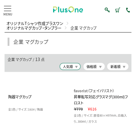
オリジナルTシャツ作成プラスワン
オリジナルマグカップ・タンブラー
企業 マグカップ
企業 マグカップ
13
企業 マグカップ /
点
人気順
価格順
新着順
favorist（フェイバリスト）
陶器マグカップ
昇華転写対応グラスマグ(300ml)フ
ロスト
￥770
￥616
全1色 / サイズ：1size / 陶器
全1色 / サイズ：直径80×H97mm、白箱入
り、300ml / ガラス