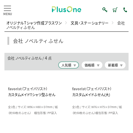
オリジナルTシャツ作成プラスワン
文具・ステーショナリー
会社
ノベルティ ふせん
会社 ノベルティ ふせん
4
会社 ノベルティ ふせん /
点
人気順
価格順
新着順
favorist（フェイバリスト）
favorist（フェイバリスト）
カスタムメイドTシャツ型ふせん
カスタムメイドふせん(大)
全1色 / サイズ：W96×H80×D7mm / 紙
全1色 / サイズ：W76×H75×D7mm / 紙
（約50枚のふせん） 梱包形態：PP袋入
（約50枚のふせん）梱包形態：PP袋入