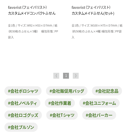
favorist（フェイバリスト）
favorist（フェイバリスト）
カスタムメイドコンパクトふせん
カスタムメイドふせん(セット)
全1色 / サイズ：W92×H53×D7mm / 紙
全1色 / サイズ：W100×H75×D7mm / 紙
（約50枚のふせん×5種） 梱包形態：PP
（約50枚のふせん×4種）梱包形態：PP袋
袋入
入
⟨
1
⟩
#会社ポロシャツ
#会社販促用バッグ
#会社記念品
#会社ノベルティ
#会社作業着
#会社ユニフォーム
#会社ロゴグッズ
#会社Tシャツ
#会社パーカー
#会社ブルゾン