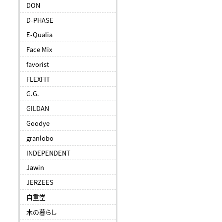
DON
D-PHASE
E-Qualia
Face Mix
favorist
FLEXFIT
G.G.
GILDAN
Goodye
granlobo
INDEPENDENT
Jawin
JERZEES
自重堂
木の暮らし