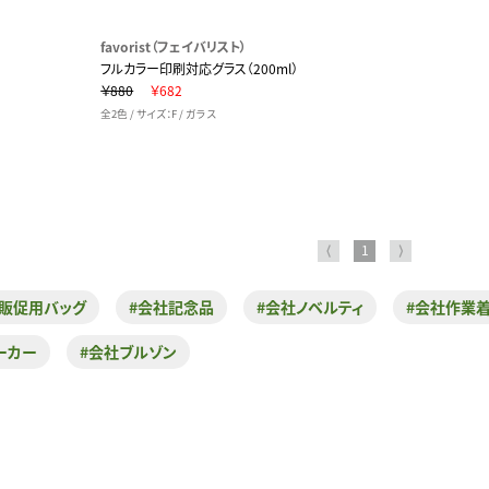
favorist（フェイバリスト）
フルカラー印刷対応グラス（200ml）
￥880
￥682
全2色 / サイズ：F / ガラス
⟨
1
⟩
社販促用バッグ
#会社記念品
#会社ノベルティ
#会社作業
ーカー
#会社ブルゾン