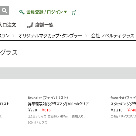
会員登録 / ログイン
▼
大口注文
店舗一覧
スワン
オリジナルマグカップ・タンブラー
会社 ノベルティ グラス
 グラス
favorist（フェイバリスト）
favorist（フ
フロスト
昇華転写対応グラスマグ(300ml)クリア
スタッキンググラス
￥770
￥616
￥1,210
￥74
り、
全1色 / サイズ：直径80×H97mm、白箱入り、
全4色 / サイズ：F /
300ml / ガラス