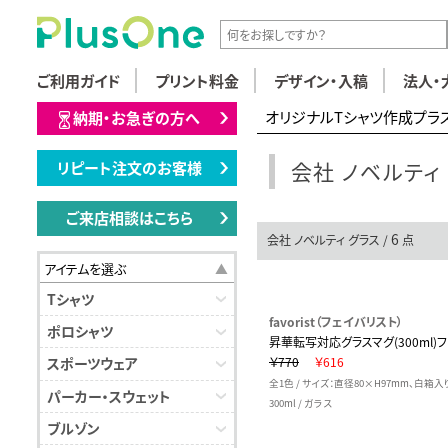
ご利用ガイド
プリント料金
デザイン・入稿
法人・
オリジナルTシャツ作成プラ
納期・お急ぎの方へ
会社 ノベルティ
リピート注文のお客様
ご来店相談はこちら
6
会社 ノベルティ グラス /
点
アイテムを選ぶ
Tシャツ
favorist（フェイバリスト）
ポロシャツ
昇華転写対応グラスマグ(300ml)
￥770
￥616
スポーツウェア
全1色 / サイズ：直径80×H97mm、白箱入
パーカー・スウェット
300ml / ガラス
ブルゾン