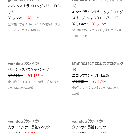
4.4オンス ドライロングスリーブTシ
レ）
ャツ
4.7ozドライシルキータッチロング
￥1,265～
￥891～
スリーブTシャツ(ローブリード)
￥1,936～
￥1,215～
全20色 / サイズ：140～7L / 150g/㎡ メッ
シュ／ポリエステル100%
全10色 / サイズ：S～XXL / ポリエステル
100% 75D
wundou（ウンドウ）
M'sPROJECT（エムズプロジェク
ベーシックバスケットシャツ
ト）
￥1,320～
￥1,133～
エコラブTシャツ【日本製】
￥3,080～
￥2,574～
全11色 / サイズ：110～150サイズ、S～XXL
/ ポリエステル100％
全9色 / サイズ：SS~５L / ポリエステル
100％
wundou（ウンドウ）
wundou（ウンドウ）
カラーインナー長袖Vネック
タフドライ長袖Tシャツ
￥2,640
￥2,255
￥1,540～
￥1,320～