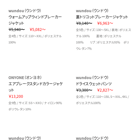
wundou（ウンドウ）
wundou（ウンドウ）
ウォームアップウィンドブレーカー
裏トリコットブレーカージャケット
ジャケット
￥8,140～
￥6,963～
￥5,940～
￥5,082～
全5色 / サイズ：130～5XL / 表地：ポリエス
全4色 / サイズ：110～XXL / ポリエステル
テル 100％ 裏地：ポリエステル
100%
100％ リブ：ポリエステル93％ ポリ
ウレタン7％
ONYONE（オンヨネ）
wundou（ウンドウ）
エアブレークスタンドカラージャケ
ドライスウェットパンツ
ット
￥3,300～
￥2,827～
￥13,200
全2色 / サイズ：110～150、S～XXL、4XL /
全9色 / サイズ：SS～XXO / ナイロン90％
ポリエステル100％
ポリウレタン10%
wundou（ウンドウ）
wundou（ウンドウ）