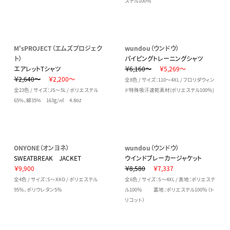
ステル100％
M'sPROJECT（エムズプロジェク
wundou（ウンドウ）
ト）
パイピングトレーニングシャツ
エアレットTシャツ
￥6,160～
￥5,269～
￥2,640～
￥2,200～
全8色 / サイズ：110～4XL / フロリダウィン
全23色 / サイズ：JS～5L / ポリエステル
ド特殊吸汗速乾素材(ポリエステル100％)
65%、綿35% 163g/㎡ 4.8oz
ONYONE（オンヨネ）
wundou（ウンドウ）
SWEATBREAK JACKET
ウインドブレーカージャケット
￥9,900
￥8,580
￥7,337
全4色 / サイズ：S～XXO / ポリエステル
全6色 / サイズ：S～4XL / 表地：ポリエステ
95％、ポリウレタン5％
ル100％ 裏地：ポリエステル100％（ト
リコット）