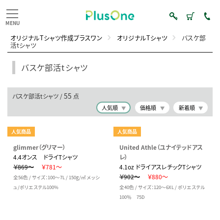
オリジナルTシャツ作成プラスワン
オリジナルTシャツ
バスケ部
活tシャツ
バスケ部活tシャツ
55
バスケ部活tシャツ /
点
人気順
価格順
新着順
人気商品
人気商品
glimmer（グリマー）
United Athle（ユナイテッドアス
4.4オンス ドライTシャツ
レ）
￥869～
￥781～
4.1oz ドライアスレチックTシャツ
￥902～
￥880～
全56色 / サイズ：100～7L / 150g/㎡ メッシ
ュ/ポリエステル100%
全40色 / サイズ：120～6XL / ポリエステル
100％ 75D