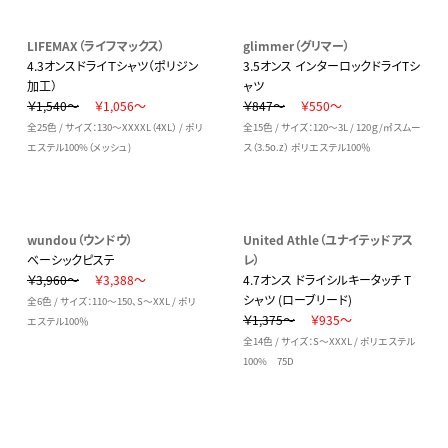
LIFEMAX（ライフマックス）
glimmer（グリマー）
4.3オンスドライＴシャツ（ポリジン
3.5オンス インターロックドライTシ
加工）
ャツ
￥1,540～
￥1,056～
￥847～
￥550～
全25色 / サイズ：130～XXXXL（4XL） / ポリ
全15色 / サイズ：120～3L / 120ｇ/㎡スムー
エステル100%（メッシュ)
ス（3.5o.z） ポリエステル100％
wundou（ウンドウ）
United Athle（ユナイテッドアス
ベーシックピステ
レ）
￥3,960～
￥3,388～
4.7オンス ドライシルキータッチ T
シャツ (ローブリード)
全6色 / サイズ：110～150、S～XXL / ポリ
￥1,375～
￥935～
エステル100％
全14色 / サイズ：S～XXXL / ポリエステル
100% 75D