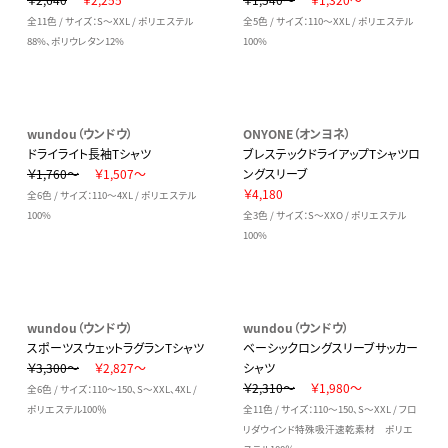
全11色 / サイズ：S～XXL / ポリエステル
全5色 / サイズ：110～XXL / ポリエステル
88%、ポリウレタン12%
100%
wundou（ウンドウ）
ONYONE（オンヨネ）
ドライライト長袖Tシャツ
ブレステックドライアップTシャツロ
￥1,760～
￥1,507～
ングスリーブ
￥4,180
全6色 / サイズ：110～4XL / ポリエステル
100%
全3色 / サイズ：S～XXO / ポリエステル
100%
wundou（ウンドウ）
wundou（ウンドウ）
スポーツスウェットラグランTシャツ
ベーシックロングスリーブサッカー
￥3,300～
￥2,827～
シャツ
￥2,310～
￥1,980～
全6色 / サイズ：110～150、S～XXL、4XL /
ポリエステル100％
全11色 / サイズ：110～150、S～XXL / フロ
リダウインド特殊吸汗速乾素材 ポリエ