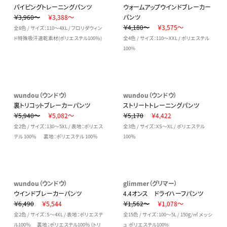
パイピングトレーニングパンツ
ウォームアップウインドブレーカー
￥3,960～
￥3,388～
パンツ
￥4,180～
￥3,575～
全8色 / サイズ：110～4XL / フロリダウィン
ド特殊吸汗速乾素材(ポリエステル100％)
全4色 / サイズ：110～XXL / ポリエステル
100%
wundou（ウンドウ）
wundou（ウンドウ）
裏トリコットブレーカーパンツ
ストリートトレーニングパンツ
￥5,940～
￥5,082～
￥5,170
￥4,422
全2色 / サイズ：130～5XL / 表地：ポリエス
全3色 / サイズ：XS～XL / ポリエステル
テル 100％ 裏地：ポリエステル 100％
100％
wundou（ウンドウ）
glimmer（グリマー）
ウインドブレーカーパンツ
4.4オンス ドライハーフパンツ
￥6,490
￥5,544
￥1,562～
￥1,078～
全2色 / サイズ：S～4XL / 表地：ポリエステ
全15色 / サイズ：100～5L / 150g/㎡ メッシ
ル100％ 裏地：ポリエステル100％（トリ
ュ ポリエステル100%