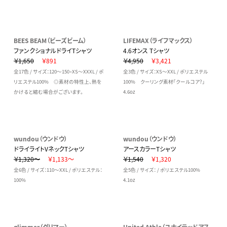
BEES BEAM（ビーズビーム）
LIFEMAX（ライフマックス）
ファンクショナルドライTシャツ
4.6オンス Tシャツ
￥1,650
￥891
￥4,950
￥3,421
全17色 / サイズ：120～150・XS～XXXL / ポ
全3色 / サイズ：XS～XXL / ポリエステル
リエステル100% ◎素材の特性上、熱を
100% クーリング素材「クールコア?」
かけると縮む場合がございます。
4.6oz
wundou（ウンドウ）
wundou（ウンドウ）
ドライライトVネックTシャツ
アースカラーTシャツ
￥1,320～
￥1,133～
￥1,540
￥1,320
全6色 / サイズ：110～XXL / ポリエステル：
全5色 / サイズ： / ポリエステル100%
100%
4.1oz
glimmer（グリマー）
United Athle（ユナイテッドアス