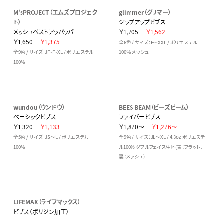
M'sPROJECT（エムズプロジェク
glimmer（グリマー）
ト）
ジップアップビブス
メッシュベストアッパッパ
￥1,705
￥1,562
￥1,650
￥1,375
全6色 / サイズ：F～XXL / ポリエステル
全9色 / サイズ：JF・F・XL / ポリエステル
100％ メッシュ
100％
wundou（ウンドウ）
BEES BEAM（ビーズビーム）
ベーシックビブス
ファイバービブス
￥1,320
￥1,133
￥1,870～
￥1,276～
全5色 / サイズ：JS～L / ポリエステル
全9色 / サイズ：JL～XL / 4.3oz ポリエステ
100％
ル100% ダブルフェイス生地(表：フラット、
裏：メッシュ)
LIFEMAX（ライフマックス）
ビブス（ポリジン加工）