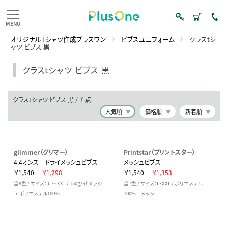
オリジナルTシャツ作成プラスワン
ビブスユニフォーム
クラスtシ
ャツ ビブス 黒
クラスtシャツ ビブス 黒
7
クラスtシャツ ビブス 黒 /
点
人気順
価格順
新着順
glimmer（グリマー）
Printstar（プリントスター）
4.4オンス ドライメッシュビブス
メッシュビブス
￥1,540
￥1,298
￥1,540
￥1,353
全9色 / サイズ：JL～XXL / 150g/㎡ メッシ
全7色 / サイズ：L・XXL / ポリエステル
ュ ポリエステル100%
100% メッシュ