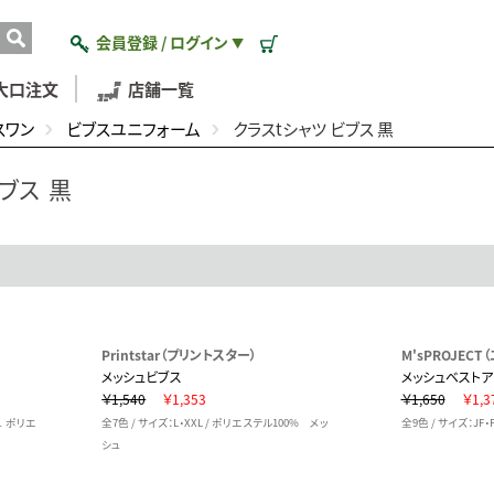
会員登録 / ログイン
▼
大口注文
店舗一覧
スワン
ビブスユニフォーム
クラスtシャツ ビブス 黒
ブス 黒
Printstar（プリントスター）
M'sPROJEC
メッシュビブス
メッシュベストア
￥1,540
￥1,353
￥1,650
￥1,3
シュ ポリエ
全7色 / サイズ：L・XXL / ポリエステル100% メッ
全9色 / サイズ：JF・
シュ