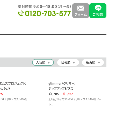
人気順
価格順
新着順
T（エムズプロジェクト）
glimmer（グリマー）
ッパッパ
ジップアップビブス
75
￥1,705
￥1,562
F・XL / ポリエステル100％
全6色 / サイズ：F～XXL / ポリエステル100％ メッ
シュ