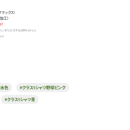
イフマックス）
加工）
87
F・L / ポリエステル100%（メッシ
カット
ツ水色
#クラスtシャツ野球ピンク
#クラスtシャツ青