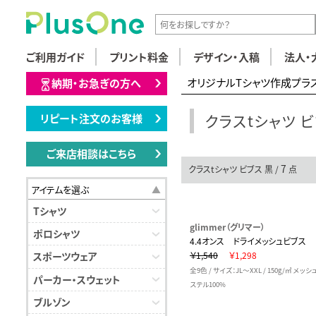
ご利用ガイド
プリント料金
デザイン・入稿
法人・
オリジナルTシャツ作成プラ
納期・お急ぎの方へ
クラスtシャツ ビ
リピート注文のお客様
ご来店相談はこちら
7
クラスtシャツ ビブス 黒 /
点
アイテムを選ぶ
Tシャツ
glimmer（グリマー）
ポロシャツ
4.4オンス ドライメッシュビブス
￥1,540
￥1,298
スポーツウェア
全9色 / サイズ：JL～XXL / 150g/㎡ メッ
パーカー・スウェット
ステル100%
ブルゾン