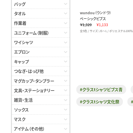
バッグ
wundou（ウンドウ）
タオル
ベーシックビブス
作業着
￥1,320
￥1,133
全5色 / サイズ：JS～L / ポリエステル100％
ユニフォーム（制服）
ワイシャツ
エプロン
キャップ
つなぎ・はっぴ他
マグカップ・タンブラー
#クラスtシャツビブス青
文具・ステーショナリー
雑貨・生活
#クラスtシャツ文化祭
ソックス
マスク
アイテム（その他）