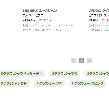
BEES BEAM（ビーズビーム）
LIFEMAX（ラ
ファイバービブス
ビブス（ポリジン
￥1,870～
￥1,276～
￥1,870
￥1,2
全9色 / サイズ：JL～XL / 4.3oz ポリエステル100%
全6色 / サイズ：Jr.
ダブルフェイス生地(表：フラット、裏：メッシュ)
ュ) 抗菌・防臭 UV
⟨
1
⟩
#クラスtシャツサッカー黄色
#クラスtシャツ紫
#クラスtシャ
#クラスtシャツ黄色
#クラスtシャツ赤
#クラスtシャツピンク