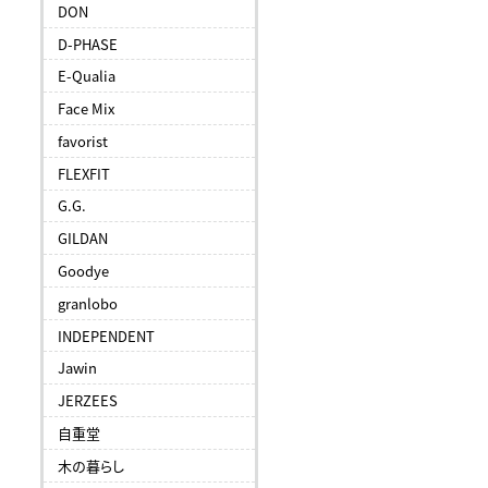
DON
D-PHASE
E-Qualia
Face Mix
favorist
FLEXFIT
G.G.
GILDAN
Goodye
granlobo
INDEPENDENT
Jawin
JERZEES
自重堂
木の暮らし