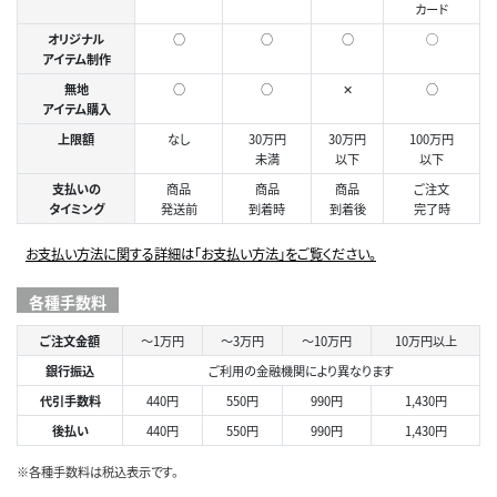
カード
オリジナル
○
○
○
◯
アイテム制作
無地
○
○
✕
○
アイテム購入
上限額
なし
30万円
30万円
100万円
未満
以下
以下
支払いの
商品
商品
商品
ご注文
タイミング
発送前
到着時
到着後
完了時
お支払い方法に関する詳細は「お支払い方法」をご覧ください。
各種手数料
ご注文金額
～1万円
～3万円
～10万円
10万円以上
銀行振込
ご利用の金融機関により異なります
代引手数料
440円
550円
990円
1,430円
後払い
440円
550円
990円
1,430円
※各種手数料は税込表示です。