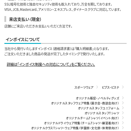
SSL暗号化技術と独自セキュリティ技術も取入れており、万全を期しております。
VISA、JCB、Mastercard、アメリカン・エキスプレス、ダイナースクラブに対応しています。
来店支払い（現金）
店舗にご来店いただきお支払いいただく方法です。
インボイスについて
当社から発行いたしますインボイス（適格請求書）は「購入明細書」となります。
ご注文いただきました商品の発送が完了したタイミングで発行いたします。
詳細は「インボイス制度への対応について」をご覧ください。
スポーツウェア
ビブス・ピステ
オリジナル販促・ノベルティグッズ
オリジナルスタッフウェア特集（展示会・商談会向け）
オリジナルスタッフユニフォーム
オリジナルスタッフTシャツ
オリジナルチームTシャツ（イベント向け）
オリジナルドライウェア特集（チームTシャツ・練習着向け）
オリジナルクラスTシャツ・ウェア特集（学園祭・文化祭・体育祭向け）