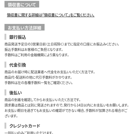
領収書について
領収書に関する詳細は「領収書について」をご覧ください。
お支払い方法詳細
銀行振込
商品発送予定日の3営業日前（土日祝除く）までに指定の口座にお振込みください。
振込手数料はお客様のご負担となります。
手数料はご利用の金融機関により異なります。
代金引換
商品のお届け時に配送業者へ代金をお支払いいただく方法です。
商品代・配送料の他に代引手数料がかかります。
手数料は左の各種手数料一覧をご確認ください。
後払い
商品の到着を確認してからお支払いいただく方法です。
請求書は商品とは別に発送されますので、発行から14日以内にお支払いをお願いします。
お支払い期日を過ぎてもお支払いの確認ができない場合、手数料が加算される場合がご
ざいます。
クレジットカード
一括払いのみご利用いただけます。