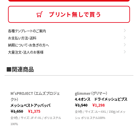
プリント無しで買う
各種テンプレートのご案内
お支払い方法・送料
納期について・お急ぎの方へ
大量注文・法人のお客様
■関連商品
M'sPROJECT（エムズプロジェ
glimmer（グリマー）
4.4オンス ドライメッシュビブス
クト）
￥1,540
￥1,298
メッシュベストアッパッパ
￥1,650
￥1,375
全9色 / サイズ：JL～XXL / 150g/㎡ メッ
全9色 / サイズ：JF・F・XL / ポリエステル
シュ ポリエステル100%
100％