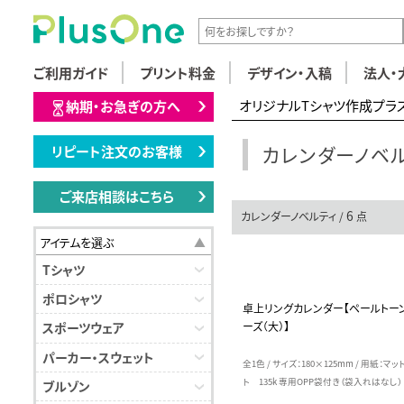
ご利用ガイド
プリント料金
デザイン・入稿
法人・
オリジナルTシャツ作成プラ
納期・お急ぎの方へ
カレンダーノベ
リピート注文のお客様
ご来店相談はこちら
6
カレンダーノベルティ /
点
アイテムを選ぶ
Tシャツ
ポロシャツ
卓上リングカレンダー【ペールトー
ーズ（大）】
スポーツウェア
パーカー・スウェット
全1色 / サイズ：180×125mm / 用紙：マ
ト 135k 専用OPP袋付き（袋入れはなし）
ブルゾン