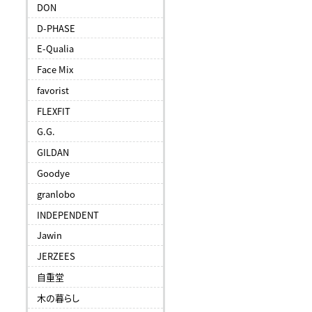
DON
D-PHASE
E-Qualia
Face Mix
favorist
FLEXFIT
G.G.
GILDAN
Goodye
granlobo
INDEPENDENT
Jawin
JERZEES
自重堂
木の暮らし