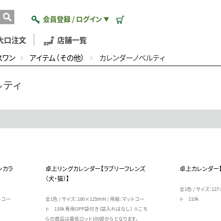
会員登録 / ログイン
▼
大口注文
店舗一覧
スワン
アイテム（その他）
カレンダーノベルティ
ルティ
ンカラ
卓上リングカレンダー【ラブリーフレンズ
卓上カレンダー【
（犬・猫）】
全1色 / サイズ：12
ットコー
全1色 / サイズ：180×125mm / 用紙：マットコー
ト 110k
ト 135k 専用OPP袋付き（袋入れはなし） ※こち
らの商品は最低ロット100部からとなります。