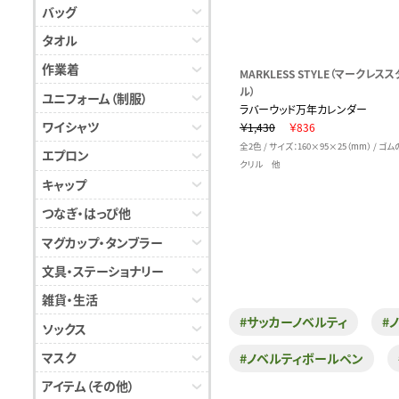
バッグ
タオル
作業着
MARKLESS STYLE（マークレスス
ル）
ユニフォーム（制服）
ラバーウッド万年カレンダー
ワイシャツ
￥1,430
￥836
全2色 / サイズ：160×95×25（mm） / ゴ
エプロン
クリル 他
キャップ
つなぎ・はっぴ他
マグカップ・タンブラー
文具・ステーショナリー
雑貨・生活
#サッカーノベルティ
#
ソックス
マスク
#ノベルティボールペン
アイテム（その他）