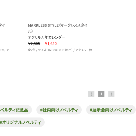
タイ
MARKLESS STYLE（マークレススタイ
ル）
アクリル万年カレンダー
￥2,805
￥1,650
ムの木，ア
全2色 / サイズ：160×80×19（mm） / アクリル 他
⟨
1
⟩
ノベルティ記念品
#社内向けノベルティ
#展示会向けノベルティ
#オリジナルノベルティ