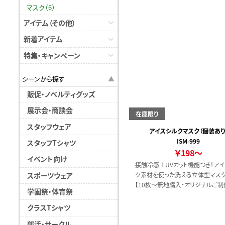
マスク（6）
アイテム（その他）
新着アイテム
特集・キャンペーン
シーンから探す
販促・ノベルティグッズ
展示会・商談会
在庫限り
スタッフウェア
アイスシルクマスク（個装あり
ISM-999
スタッフTシャツ
￥198～
イベント向け
接触冷感＋UVカット機能つき！ア
スポーツウェア
ク素材を使った洗える立体型マスク
【10枚～無地購入・オリジナルご制
学園祭・体育祭
ワンポイント、シルク2色までのプリ
対応しております。
クラスTシャツ
部活・サークル