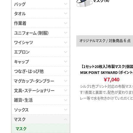
マスク（6）
バッグ
タオル
作業着
ユニフォーム（制服）
6
オリジナルマスク / 対象商品
点
ワイシャツ
エプロン
キャップ
【1セット20枚入】布製マスク(個装
つなぎ・はっぴ他
MSK POINT SKYWARD（ポイン
￥7,040
ワード）
マグカップ・タンブラー
シルク1色プリント対応の布製マス
文具・ステーショナリー
す！表面と裏面で、配色が変わりま
レー等で水を吹きかけていただくと
雑貨・生活
くお使いいただけます！
ソックス
マスク
マスク