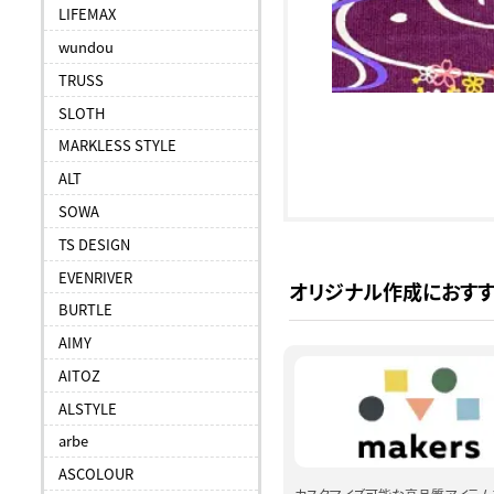
LIFEMAX
wundou
TRUSS
SLOTH
MARKLESS STYLE
ALT
SOWA
TS DESIGN
EVENRIVER
オリジナル作成におす
BURTLE
AIMY
AITOZ
ALSTYLE
arbe
ASCOLOUR