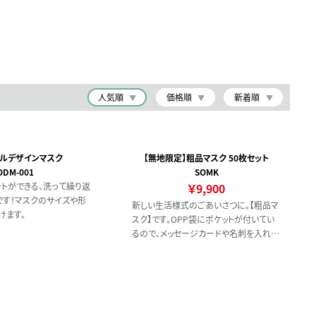
人気順
価格順
新着順
ルデザインマスク
【無地限定】粗品マスク 50枚セット
ODM-001
SOMK
ントができる、洗って繰り返
￥9,900
です！マスクのサイズや形
新しい生活様式のごあいさつに。【粗品マ
けます。
スク】です。OPP袋にポケットが付いてい
るので、メッセージカードや名刺を入れ
て、お渡しできます。