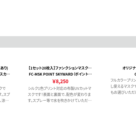
あり)
【1セット20枚入】ファンクションマスク
オリジナ
トスカイ
FC-MSK POINT SKYWARD（ポイントス
UVカット(個装あり)
カイワード）
￥8,250
フルカラープリ
し使えるマスク
クで
シルク1色プリント対応の布製UVカットマ
もお選びいただ
す。スプ
スクです！表面と裏面で、配色が変わりま
、涼し
す。スプレー等で水を吹きかけていただく
と、涼しくお使いいただけます！