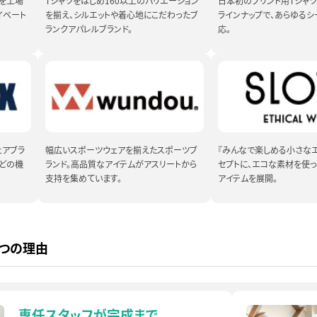
を工場
Tシャツをはじめ160以上のバリエーション
日本初のプリント用Tシャツ
イベート
を揃え、シルエットや着心地にこだわったブ
ラインナップで、あらゆるシ
ランクアパレルブランド。
応。
ェアブラ
幅広いスポーツウェアを揃えたスポーツブ
『みんなで楽しめる小さな
などの機
ランド。高品質なアイテムがアスリートから
セプトに、エコな素材を使
支持を集めています。
アイテムを展開。
4つの理由
専任スタッフが完成まで