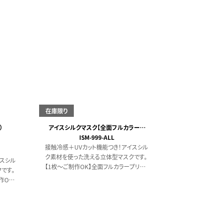
在庫限り
）
アイスシルクマスク【全面フルカラー対
応】（個装あり）
ISM-999-ALL
接触冷感＋UVカット機能つき！アイスシル
ク素材を使った洗える立体型マスクです。
イスシル
【1枚～ご制作OK】全面フルカラープリン
です。
トに対応しております。
作OK】
ントに