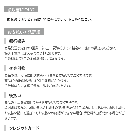
領収書について
領収書に関する詳細は「領収書について」をご覧ください。
お支払い方法詳細
銀行振込
商品発送予定日の3営業日前（土日祝除く）までに指定の口座にお振込みください。
振込手数料はお客様のご負担となります。
手数料はご利用の金融機関により異なります。
代金引換
商品のお届け時に配送業者へ代金をお支払いいただく方法です。
商品代・配送料の他に代引手数料がかかります。
手数料は左の各種手数料一覧をご確認ください。
後払い
商品の到着を確認してからお支払いいただく方法です。
請求書は商品とは別に発送されますので、発行から14日以内にお支払いをお願いします。
お支払い期日を過ぎてもお支払いの確認ができない場合、手数料が加算される場合がご
ざいます。
クレジットカード