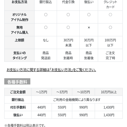
お支払方法
銀行振込
代金引換
後払い
クレジット
カード
オリジナル
○
○
○
◯
アイテム制作
無地
○
○
✕
○
アイテム購入
上限額
なし
30万円
30万円
100万円
未満
以下
以下
支払いの
商品
商品
商品
ご注文
タイミング
発送前
到着時
到着後
完了時
お支払い方法に関する詳細は「お支払い方法」をご覧ください。
各種手数料
ご注文金額
～1万円
～3万円
～10万円
10万円以上
銀行振込
ご利用の金融機関により異なります
代引手数料
440円
550円
990円
1,430円
後払い
440円
550円
990円
1,430円
※各種手数料は税込表示です。