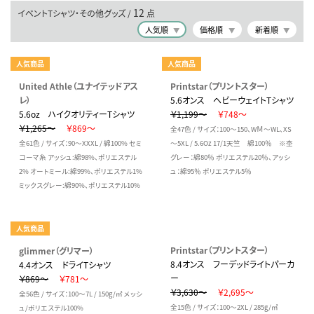
12
イベントTシャツ・その他グッズ /
点
人気順
価格順
新着順
人気商品
人気商品
United Athle（ユナイテッドアス
Printstar（プリントスター）
レ）
5.6オンス ヘビーウェイトTシャツ
5.6oz ハイクオリティーTシャツ
￥1,199～
￥748～
￥1,265～
￥869～
全47色 / サイズ：100～150、WＭ～WL、XS
全61色 / サイズ：90～XXXL / 綿100% セミ
～5XL / 5.6Oz 17/1天竺 綿100％ ※杢
コーマ糸 アッシュ:綿98%、ポリエステル
グレー：綿80％ ポリエステル20％、アッシ
2% オートミール:綿99%、ポリエステル1%
ュ：綿95％ ポリエステル5％
ミックスグレー:綿90%、ポリエステル10%
人気商品
Printstar（プリントスター）
glimmer（グリマー）
8.4オンス フーデッドライトパーカ
4.4オンス ドライTシャツ
ー
￥869～
￥781～
￥3,630～
￥2,695～
全56色 / サイズ：100～7L / 150g/㎡ メッシ
全15色 / サイズ：100～2XL / 285g/㎡
ュ/ポリエステル100%