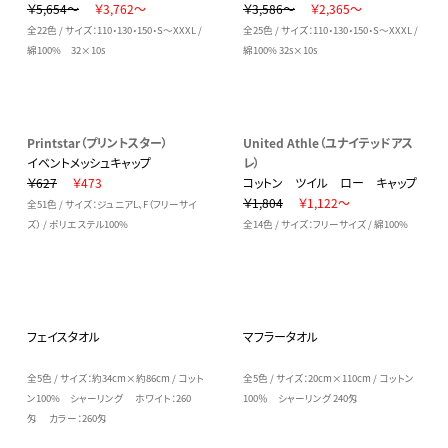
￥5,654～
￥3,762～
￥3,586～
￥2,365～
全22色 / サイズ：110・130・150・S～XXXL /
全25色 / サイズ：110・130・150・S～XXXL /
綿100% 32×10s
綿100% 32s×10s
Printstar（プリントスター）
United Athle（ユナイテッドアス
イベントメッシュキャップ
レ）
￥627
￥473
コットン ツイル ロー キャップ
￥1,804
￥1,122～
全51色 / サイズ：ジュニアL、F（フリーサイ
ズ） / ポリエステル100%
全14色 / サイズ：フリーサイズ / 綿100%
フェイスタオル
マフラータオル
全5色 / サイズ：約34cm×約86cm / コット
全5色 / サイズ：20cm×110cm / コットン
ン100% シャーリング ホワイト：260
100％ シャーリング 240匁
匁 カラー：260匁