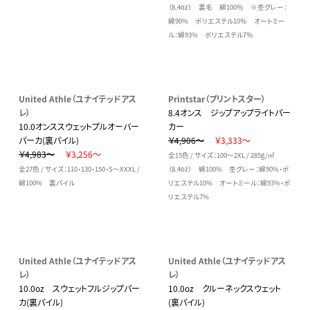
（8.4oz） 裏毛 綿100％ ※杢グレー：
綿90% ポリエステル10％ オートミー
ル：綿93% ポリエステル7％
United Athle（ユナイテッドアス
Printstar（プリントスター）
レ）
8.4オンス ジップアップライトパー
10.0オンススウェットプルオーバー
カー
パーカ(裏パイル)
￥4,906～
￥3,333～
￥4,983～
￥3,256～
全15色 / サイズ：100～2XL / 285g/㎡
全27色 / サイズ：110・130・150・S～XXXL /
（8.4oz） 綿100% 杢グレー：綿90%・ポ
綿100% 裏パイル
リエステル10% オートミール：綿93%・ポ
リエステル7%
United Athle（ユナイテッドアス
United Athle（ユナイテッドアス
レ）
レ）
10.0oz スウェットフルジップパー
10.0oz クルーネックスウェット
カ(裏パイル)
(裏パイル)