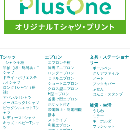
Tシャツ
エプロン
文具・ステーショナ
リー
Tシャツ全種
エプロン全種
半袖（綿・綿混紡）T
胸当てエプロン
ボールペン
シャツ
ロングエプロン
クリアファイル
ドライ・ポリエステ
ミドルエプロン
ノート
ルTシャツ
ショートエプロン
ブックカバー
ロングTシャツ（長
クロス型エプロン
ふせん
袖）
H型エプロン
はんこ・スタンプ
アパレルTシャツ
首掛け型エプロン
オーガニックTシャツ
ポケット付き
雑貨・生活
ビッグシルエットTシ
帯電防止・制電機能
うちわ
ャツ
撥水
ミラー
レディースTシャツ
ストライプ
キーホルダー
キッズ・ベビーTシャ
和風エプロン
ブランケット
ツ