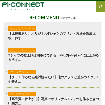
すべて
RECOMMEND
おすすめ記事
Tシャツ図鑑
オリジナルTシャツ
オリジナルTシャツ
【比較表あり】オリジナルTシャツのプリント方法を徹底比
較！おす…
オリジナルウェア
ブランド徹底解説
オリジナルTシャツ
Tシャツの裾上げは簡単にできる！やり方やキレイに仕上がる
プラスワン
方法を…
加工方法徹底解説
オリジナルTシャツ
調査レポート
【クラＴ作るなら絶対読みたい】他のクラスと差がつくクラT
や映え…
オリジナルTシャツ
【高品質に仕上がる】写真でオリジナルTシャツを作るときの
印刷方…