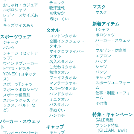
チェック
おしゃれ・カジュア
マスク
吸汗速乾
ルポロシャツ
マスク
形状安定
レディースサイズあ
透けにくい
り
新着アイテム
キッズサイズあり
Tシャツ
タオル
ポロシャツ
コットンタオル
スポーツウェア
パーカー・スウェッ
全面インクジェット
ジャージ
ト
タオル
パンツ
ブルゾン・防寒着
マイクロファイバー
ジャージ（セットア
エプロン
タオル
ップ）
バッグ
名入れタオル
ウインドブレーカー
シャツ
こだわりタオル
ビブス・ピステ
パンツ
無地タオル
YONEX（ヨネック
キャップ
フェイスタオル
ス）
スポーツユニフォー
マフラータオル
スポーツTシャツ
ム
スポーツタオル
スポーツポロシャツ
仕事・制服ユニフォ
ハンドタオル
スポーツ種目別
ーム
ミニタオル
スポーツグッズ（ソ
その他
バスタオル
ックス、ベルト な
ど）
手ぬぐい
特集・キャンペーン
ハンカチ
SALE商品
パーカー・スウェッ
ブランド特集
キャップ
ト
（GILDAN、anvil）
キャップ
プルオーバーパーカ