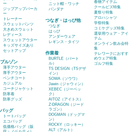
春物アイテム
ー
ニット帽・ワッチ
クールビズ特集
ジップアップパーカ
バンダナ
夏祭り特集
ー
アロハシャツ
トレーナー
つなぎ・はっぴ他
学祭特集
スウェットパンツ
つなぎ
コミケグッズ特集
大きめスウェット
はっぴ
選挙用ウェア・アイ
レディース
アンダーウェア
テム
スウェットアウター
レギンス・タイツ
オンライン飲み会特
キッズサイズあり
集
セットアップ
作業着
テレワークにおすす
めウェア特集
BURTLE（バート
ブルゾン
ル）
ゴルフ特集
薄手アウター
TS DESIGN（TSデザ
厚手アウター
イン）
ベンチコート
SOWA（ソウワ）
カジュアル
Jawin（ジャウィン）
コーチジャケット
XEBEC（ジーベッ
防寒着
ク）
防寒グッズ
AITOZ（アイトス）
Z-DRAGON（ジード
ラゴン）
バッグ
DOGMAN（ドッグマ
トートバッグ
ン）
エコバッグ
ROCKY（ロッキー）
低価格バッグ（販
ALT（アルト）
促・ノベルティ）