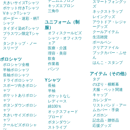
デニムエプロン
スマートフォングッ
大きいサイズTシャツ
キッズエプロン
ズ
ポケット付きTシャツ
三角巾
ネックストラップ
VネックTシャツ
レイングッズ
ボーダー・迷彩・柄T
ユニフォーム（制
アウトドア・レジャ
シャツ
ーグッズ
服）
タイダイ染めTシャツ
クールアイテム
オフィスクールビズ
プラスワン限定Tシャ
生活雑貨
ツ
シャツ・オフィスウ
ボールペン
ェア
タンクトップ・ノー
クリアファイル
スリーブ
医療・介護
ブックカバー・ふせ
理容・美容
ん
飲食
ポロシャツ
はんこ・スタンプ
作業着
ポロシャツ全種
パンツ
半袖ポロシャツ
アイテム（その他）
長袖ポロシャツ
タグ
Yシャツ
ドライポロシャツ
のぼり・横断幕
スポーツ向きポロシ
長袖
犬服・ペット関連
ャツ
半袖
キャップ
ポケットありポロシ
ポケットなし
ャツ
カレンダー
レディース
ボタンダウンポロシ
リストバンド・アー
綿100％
ャツ
ムカバー・手袋
オックスフォード
大きいサイズポロシ
メガホン
ブロード
ャツ
記念品・贈答品
ボタンダウン
クールビズポロシャ
応援グッズ
ストライプ
ツ