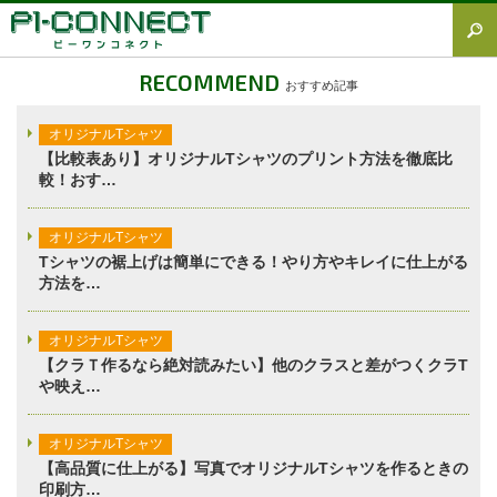
すべて
RECOMMEND
おすすめ記事
Tシャツ図鑑
オリジナルTシャツ
オリジナルTシャツ
【比較表あり】オリジナルTシャツのプリント方法を徹底比
較！おす…
オリジナルウェア
ブランド徹底解説
オリジナルTシャツ
Tシャツの裾上げは簡単にできる！やり方やキレイに仕上がる
プラスワン
方法を…
加工方法徹底解説
オリジナルTシャツ
調査レポート
【クラＴ作るなら絶対読みたい】他のクラスと差がつくクラT
や映え…
オリジナルTシャツ
【高品質に仕上がる】写真でオリジナルTシャツを作るときの
印刷方…