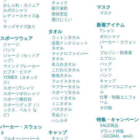
チェック
おしゃれ・カジュア
マスク
吸汗速乾
ルポロシャツ
マスク
形状安定
レディースサイズあ
透けにくい
り
新着アイテム
キッズサイズあり
Tシャツ
タオル
ポロシャツ
コットンタオル
スポーツウェア
パーカー・スウェッ
全面インクジェット
ジャージ
ト
タオル
パンツ
ブルゾン・防寒着
マイクロファイバー
ジャージ（セットア
エプロン
タオル
ップ）
バッグ
名入れタオル
ウインドブレーカー
シャツ
こだわりタオル
ビブス・ピステ
パンツ
無地タオル
YONEX（ヨネック
キャップ
フェイスタオル
ス）
スポーツユニフォー
マフラータオル
スポーツTシャツ
ム
スポーツタオル
スポーツポロシャツ
仕事・制服ユニフォ
ハンドタオル
スポーツ種目別
ーム
ミニタオル
スポーツグッズ（ソ
その他
バスタオル
ックス、ベルト な
ど）
手ぬぐい
特集・キャンペーン
ハンカチ
SALE商品
パーカー・スウェッ
ブランド特集
キャップ
ト
（GILDAN、anvil）
キャップ
プルオーバーパーカ