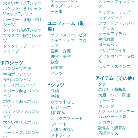
デニムエプロン
スマートフォングッ
大きいサイズTシャツ
キッズエプロン
ズ
ポケット付きTシャツ
三角巾
ネックストラップ
VネックTシャツ
レイングッズ
ボーダー・迷彩・柄T
ユニフォーム（制
アウトドア・レジャ
シャツ
ーグッズ
服）
タイダイ染めTシャツ
クールアイテム
オフィスクールビズ
プラスワン限定Tシャ
生活雑貨
ツ
シャツ・オフィスウ
ボールペン
ェア
タンクトップ・ノー
クリアファイル
スリーブ
医療・介護
ブックカバー・ふせ
理容・美容
ん
飲食
ポロシャツ
はんこ・スタンプ
作業着
ポロシャツ全種
パンツ
半袖ポロシャツ
アイテム（その他）
長袖ポロシャツ
タグ
Yシャツ
ドライポロシャツ
のぼり・横断幕
スポーツ向きポロシ
長袖
犬服・ペット関連
ャツ
半袖
キャップ
ポケットありポロシ
ポケットなし
ャツ
カレンダー
レディース
ボタンダウンポロシ
リストバンド・アー
綿100％
ャツ
ムカバー・手袋
オックスフォード
大きいサイズポロシ
メガホン
ブロード
ャツ
記念品・贈答品
ボタンダウン
クールビズポロシャ
応援グッズ
ストライプ
ツ