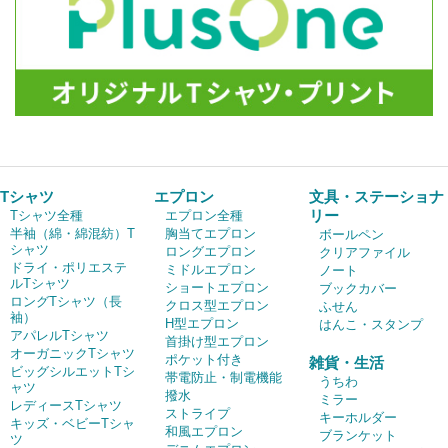
Tシャツ
エプロン
文具・ステーショナ
リー
Tシャツ全種
エプロン全種
半袖（綿・綿混紡）T
胸当てエプロン
ボールペン
シャツ
ロングエプロン
クリアファイル
ドライ・ポリエステ
ミドルエプロン
ノート
ルTシャツ
ショートエプロン
ブックカバー
ロングTシャツ（長
クロス型エプロン
ふせん
袖）
H型エプロン
はんこ・スタンプ
アパレルTシャツ
首掛け型エプロン
オーガニックTシャツ
ポケット付き
雑貨・生活
ビッグシルエットTシ
帯電防止・制電機能
うちわ
ャツ
撥水
ミラー
レディースTシャツ
ストライプ
キーホルダー
キッズ・ベビーTシャ
和風エプロン
ブランケット
ツ