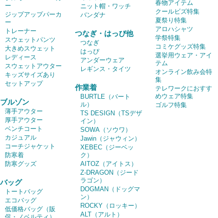
春物アイテム
ー
ニット帽・ワッチ
クールビズ特集
ジップアップパーカ
バンダナ
夏祭り特集
ー
アロハシャツ
トレーナー
つなぎ・はっぴ他
学祭特集
スウェットパンツ
つなぎ
コミケグッズ特集
大きめスウェット
はっぴ
選挙用ウェア・アイ
レディース
アンダーウェア
テム
スウェットアウター
レギンス・タイツ
オンライン飲み会特
キッズサイズあり
集
セットアップ
作業着
テレワークにおすす
めウェア特集
BURTLE（バート
ブルゾン
ル）
ゴルフ特集
薄手アウター
TS DESIGN（TSデザ
厚手アウター
イン）
ベンチコート
SOWA（ソウワ）
カジュアル
Jawin（ジャウィン）
コーチジャケット
XEBEC（ジーベッ
防寒着
ク）
防寒グッズ
AITOZ（アイトス）
Z-DRAGON（ジード
ラゴン）
バッグ
DOGMAN（ドッグマ
トートバッグ
ン）
エコバッグ
ROCKY（ロッキー）
低価格バッグ（販
ALT（アルト）
促・ノベルティ）