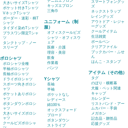
デニムエプロン
スマートフォングッ
大きいサイズTシャツ
キッズエプロン
ズ
ポケット付きTシャツ
三角巾
ネックストラップ
VネックTシャツ
レイングッズ
ボーダー・迷彩・柄T
ユニフォーム（制
アウトドア・レジャ
シャツ
ーグッズ
服）
タイダイ染めTシャツ
クールアイテム
オフィスクールビズ
プラスワン限定Tシャ
生活雑貨
ツ
シャツ・オフィスウ
ボールペン
ェア
タンクトップ・ノー
クリアファイル
スリーブ
医療・介護
ブックカバー・ふせ
理容・美容
ん
飲食
ポロシャツ
はんこ・スタンプ
作業着
ポロシャツ全種
パンツ
半袖ポロシャツ
アイテム（その他）
長袖ポロシャツ
タグ
Yシャツ
ドライポロシャツ
のぼり・横断幕
スポーツ向きポロシ
長袖
犬服・ペット関連
ャツ
半袖
キャップ
ポケットありポロシ
ポケットなし
ャツ
カレンダー
レディース
ボタンダウンポロシ
リストバンド・アー
綿100％
ャツ
ムカバー・手袋
オックスフォード
大きいサイズポロシ
メガホン
ブロード
ャツ
記念品・贈答品
ボタンダウン
クールビズポロシャ
応援グッズ
ストライプ
ツ