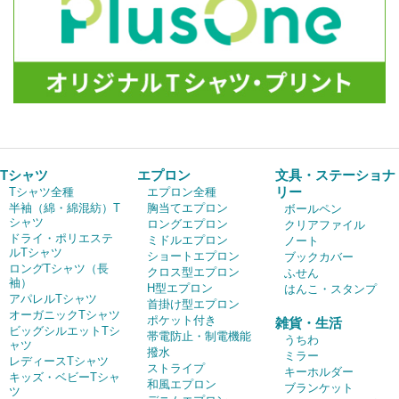
Tシャツ
エプロン
文具・ステーショナ
リー
Tシャツ全種
エプロン全種
半袖（綿・綿混紡）T
胸当てエプロン
ボールペン
シャツ
ロングエプロン
クリアファイル
ドライ・ポリエステ
ミドルエプロン
ノート
ルTシャツ
ショートエプロン
ブックカバー
ロングTシャツ（長
クロス型エプロン
ふせん
袖）
H型エプロン
はんこ・スタンプ
アパレルTシャツ
首掛け型エプロン
オーガニックTシャツ
ポケット付き
雑貨・生活
ビッグシルエットTシ
帯電防止・制電機能
うちわ
ャツ
撥水
ミラー
レディースTシャツ
ストライプ
キーホルダー
キッズ・ベビーTシャ
和風エプロン
ブランケット
ツ