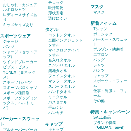
チェック
おしゃれ・カジュア
マスク
吸汗速乾
ルポロシャツ
マスク
形状安定
レディースサイズあ
透けにくい
り
新着アイテム
キッズサイズあり
Tシャツ
タオル
ポロシャツ
コットンタオル
スポーツウェア
パーカー・スウェッ
全面インクジェット
ジャージ
ト
タオル
パンツ
ブルゾン・防寒着
マイクロファイバー
ジャージ（セットア
エプロン
タオル
ップ）
バッグ
名入れタオル
ウインドブレーカー
シャツ
こだわりタオル
ビブス・ピステ
パンツ
無地タオル
YONEX（ヨネック
キャップ
フェイスタオル
ス）
スポーツユニフォー
マフラータオル
スポーツTシャツ
ム
スポーツタオル
スポーツポロシャツ
仕事・制服ユニフォ
ハンドタオル
スポーツ種目別
ーム
ミニタオル
スポーツグッズ（ソ
その他
バスタオル
ックス、ベルト な
ど）
手ぬぐい
特集・キャンペーン
ハンカチ
SALE商品
パーカー・スウェッ
ブランド特集
キャップ
ト
（GILDAN、anvil）
キャップ
プルオーバーパーカ