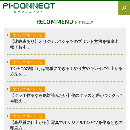
すべて
RECOMMEND
おすすめ記事
Tシャツ図鑑
オリジナルTシャツ
オリジナルTシャツ
【比較表あり】オリジナルTシャツのプリント方法を徹底比
較！おす…
オリジナルウェア
ブランド徹底解説
オリジナルTシャツ
Tシャツの裾上げは簡単にできる！やり方やキレイに仕上がる
プラスワン
方法を…
加工方法徹底解説
オリジナルTシャツ
調査レポート
【クラＴ作るなら絶対読みたい】他のクラスと差がつくクラT
や映え…
オリジナルTシャツ
【高品質に仕上がる】写真でオリジナルTシャツを作るときの
印刷方…