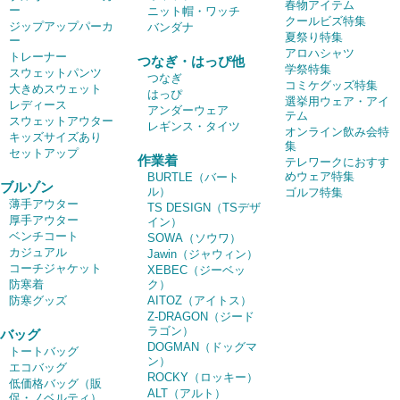
春物アイテム
ー
ニット帽・ワッチ
クールビズ特集
ジップアップパーカ
バンダナ
夏祭り特集
ー
アロハシャツ
トレーナー
つなぎ・はっぴ他
学祭特集
スウェットパンツ
つなぎ
コミケグッズ特集
大きめスウェット
はっぴ
選挙用ウェア・アイ
レディース
アンダーウェア
テム
スウェットアウター
レギンス・タイツ
オンライン飲み会特
キッズサイズあり
集
セットアップ
作業着
テレワークにおすす
めウェア特集
BURTLE（バート
ブルゾン
ル）
ゴルフ特集
薄手アウター
TS DESIGN（TSデザ
厚手アウター
イン）
ベンチコート
SOWA（ソウワ）
カジュアル
Jawin（ジャウィン）
コーチジャケット
XEBEC（ジーベッ
防寒着
ク）
防寒グッズ
AITOZ（アイトス）
Z-DRAGON（ジード
ラゴン）
バッグ
DOGMAN（ドッグマ
トートバッグ
ン）
エコバッグ
ROCKY（ロッキー）
低価格バッグ（販
ALT（アルト）
促・ノベルティ）