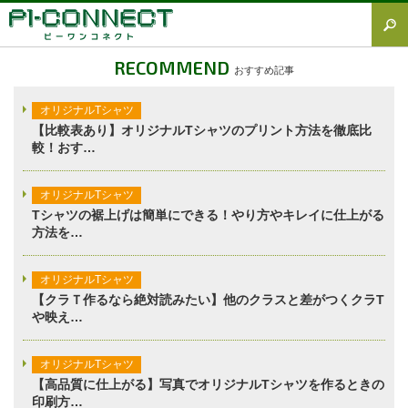
すべて
RECOMMEND
おすすめ記事
Tシャツ図鑑
オリジナルTシャツ
オリジナルTシャツ
【比較表あり】オリジナルTシャツのプリント方法を徹底比
較！おす…
オリジナルウェア
ブランド徹底解説
オリジナルTシャツ
Tシャツの裾上げは簡単にできる！やり方やキレイに仕上がる
プラスワン
方法を…
加工方法徹底解説
オリジナルTシャツ
調査レポート
【クラＴ作るなら絶対読みたい】他のクラスと差がつくクラT
や映え…
オリジナルTシャツ
【高品質に仕上がる】写真でオリジナルTシャツを作るときの
印刷方…