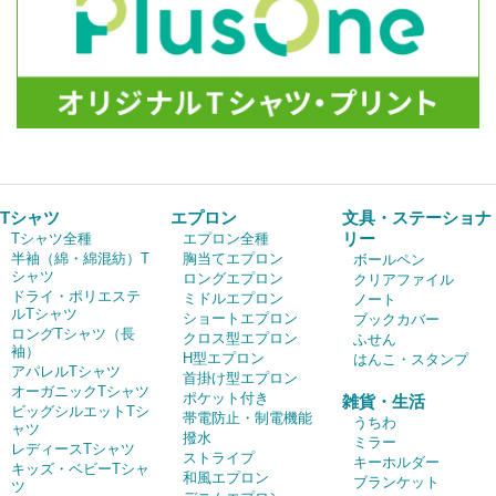
Tシャツ
エプロン
文具・ステーショナ
リー
Tシャツ全種
エプロン全種
半袖（綿・綿混紡）T
胸当てエプロン
ボールペン
シャツ
ロングエプロン
クリアファイル
ドライ・ポリエステ
ミドルエプロン
ノート
ルTシャツ
ショートエプロン
ブックカバー
ロングTシャツ（長
クロス型エプロン
ふせん
袖）
H型エプロン
はんこ・スタンプ
アパレルTシャツ
首掛け型エプロン
オーガニックTシャツ
ポケット付き
雑貨・生活
ビッグシルエットTシ
帯電防止・制電機能
うちわ
ャツ
撥水
ミラー
レディースTシャツ
ストライプ
キーホルダー
キッズ・ベビーTシャ
和風エプロン
ブランケット
ツ