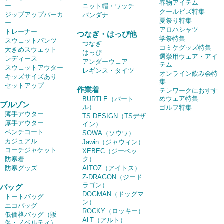
春物アイテム
ー
ニット帽・ワッチ
クールビズ特集
ジップアップパーカ
バンダナ
夏祭り特集
ー
アロハシャツ
トレーナー
つなぎ・はっぴ他
学祭特集
スウェットパンツ
つなぎ
コミケグッズ特集
大きめスウェット
はっぴ
選挙用ウェア・アイ
レディース
アンダーウェア
テム
スウェットアウター
レギンス・タイツ
オンライン飲み会特
キッズサイズあり
集
セットアップ
作業着
テレワークにおすす
めウェア特集
BURTLE（バート
ブルゾン
ル）
ゴルフ特集
薄手アウター
TS DESIGN（TSデザ
厚手アウター
イン）
ベンチコート
SOWA（ソウワ）
カジュアル
Jawin（ジャウィン）
コーチジャケット
XEBEC（ジーベッ
防寒着
ク）
防寒グッズ
AITOZ（アイトス）
Z-DRAGON（ジード
ラゴン）
バッグ
DOGMAN（ドッグマ
トートバッグ
ン）
エコバッグ
ROCKY（ロッキー）
低価格バッグ（販
ALT（アルト）
促・ノベルティ）