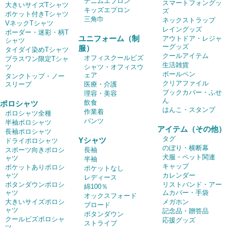
デニムエプロン
スマートフォングッ
大きいサイズTシャツ
キッズエプロン
ズ
ポケット付きTシャツ
三角巾
ネックストラップ
VネックTシャツ
レイングッズ
ボーダー・迷彩・柄T
ユニフォーム（制
アウトドア・レジャ
シャツ
ーグッズ
服）
タイダイ染めTシャツ
クールアイテム
オフィスクールビズ
プラスワン限定Tシャ
生活雑貨
ツ
シャツ・オフィスウ
ボールペン
ェア
タンクトップ・ノー
クリアファイル
スリーブ
医療・介護
ブックカバー・ふせ
理容・美容
ん
飲食
ポロシャツ
はんこ・スタンプ
作業着
ポロシャツ全種
パンツ
半袖ポロシャツ
アイテム（その他）
長袖ポロシャツ
タグ
Yシャツ
ドライポロシャツ
のぼり・横断幕
スポーツ向きポロシ
長袖
犬服・ペット関連
ャツ
半袖
キャップ
ポケットありポロシ
ポケットなし
ャツ
カレンダー
レディース
ボタンダウンポロシ
リストバンド・アー
綿100％
ャツ
ムカバー・手袋
オックスフォード
大きいサイズポロシ
メガホン
ブロード
ャツ
記念品・贈答品
ボタンダウン
クールビズポロシャ
応援グッズ
ストライプ
ツ