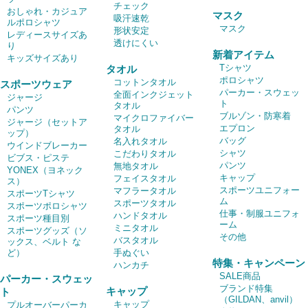
チェック
おしゃれ・カジュア
マスク
吸汗速乾
ルポロシャツ
マスク
形状安定
レディースサイズあ
透けにくい
り
新着アイテム
キッズサイズあり
Tシャツ
タオル
ポロシャツ
コットンタオル
スポーツウェア
パーカー・スウェッ
全面インクジェット
ジャージ
ト
タオル
パンツ
ブルゾン・防寒着
マイクロファイバー
ジャージ（セットア
エプロン
タオル
ップ）
バッグ
名入れタオル
ウインドブレーカー
シャツ
こだわりタオル
ビブス・ピステ
パンツ
無地タオル
YONEX（ヨネック
キャップ
フェイスタオル
ス）
スポーツユニフォー
マフラータオル
スポーツTシャツ
ム
スポーツタオル
スポーツポロシャツ
仕事・制服ユニフォ
ハンドタオル
スポーツ種目別
ーム
ミニタオル
スポーツグッズ（ソ
その他
バスタオル
ックス、ベルト な
ど）
手ぬぐい
特集・キャンペーン
ハンカチ
SALE商品
パーカー・スウェッ
ブランド特集
キャップ
ト
（GILDAN、anvil）
キャップ
プルオーバーパーカ