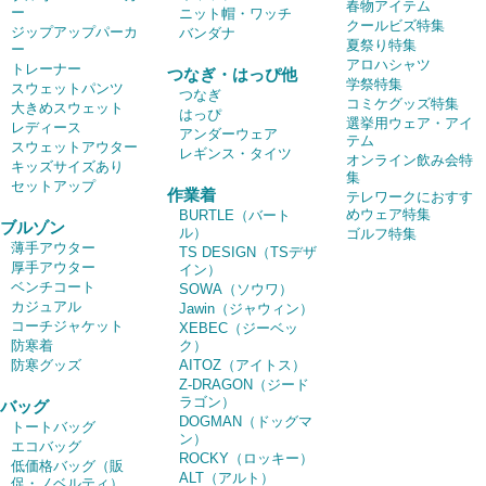
春物アイテム
ー
ニット帽・ワッチ
クールビズ特集
ジップアップパーカ
バンダナ
夏祭り特集
ー
アロハシャツ
トレーナー
つなぎ・はっぴ他
学祭特集
スウェットパンツ
つなぎ
コミケグッズ特集
大きめスウェット
はっぴ
選挙用ウェア・アイ
レディース
アンダーウェア
テム
スウェットアウター
レギンス・タイツ
オンライン飲み会特
キッズサイズあり
集
セットアップ
作業着
テレワークにおすす
めウェア特集
BURTLE（バート
ブルゾン
ル）
ゴルフ特集
薄手アウター
TS DESIGN（TSデザ
厚手アウター
イン）
ベンチコート
SOWA（ソウワ）
カジュアル
Jawin（ジャウィン）
コーチジャケット
XEBEC（ジーベッ
防寒着
ク）
防寒グッズ
AITOZ（アイトス）
Z-DRAGON（ジード
ラゴン）
バッグ
DOGMAN（ドッグマ
トートバッグ
ン）
エコバッグ
ROCKY（ロッキー）
低価格バッグ（販
ALT（アルト）
促・ノベルティ）