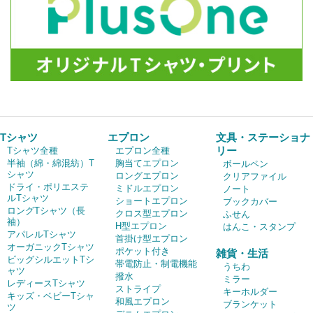
Tシャツ
エプロン
文具・ステーショナ
リー
Tシャツ全種
エプロン全種
半袖（綿・綿混紡）T
胸当てエプロン
ボールペン
シャツ
ロングエプロン
クリアファイル
ドライ・ポリエステ
ミドルエプロン
ノート
ルTシャツ
ショートエプロン
ブックカバー
ロングTシャツ（長
クロス型エプロン
ふせん
袖）
H型エプロン
はんこ・スタンプ
アパレルTシャツ
首掛け型エプロン
オーガニックTシャツ
ポケット付き
雑貨・生活
ビッグシルエットTシ
帯電防止・制電機能
うちわ
ャツ
撥水
ミラー
レディースTシャツ
ストライプ
キーホルダー
キッズ・ベビーTシャ
和風エプロン
ブランケット
ツ