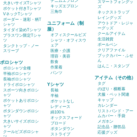
デニムエプロン
スマートフォングッ
大きいサイズTシャツ
キッズエプロン
ズ
ポケット付きTシャツ
三角巾
ネックストラップ
VネックTシャツ
レイングッズ
ボーダー・迷彩・柄T
ユニフォーム（制
アウトドア・レジャ
シャツ
ーグッズ
服）
タイダイ染めTシャツ
クールアイテム
オフィスクールビズ
プラスワン限定Tシャ
生活雑貨
ツ
シャツ・オフィスウ
ボールペン
ェア
タンクトップ・ノー
クリアファイル
スリーブ
医療・介護
ブックカバー・ふせ
理容・美容
ん
飲食
ポロシャツ
はんこ・スタンプ
作業着
ポロシャツ全種
パンツ
半袖ポロシャツ
アイテム（その他）
長袖ポロシャツ
タグ
Yシャツ
ドライポロシャツ
のぼり・横断幕
スポーツ向きポロシ
長袖
犬服・ペット関連
ャツ
半袖
キャップ
ポケットありポロシ
ポケットなし
ャツ
カレンダー
レディース
ボタンダウンポロシ
リストバンド・アー
綿100％
ャツ
ムカバー・手袋
オックスフォード
大きいサイズポロシ
メガホン
ブロード
ャツ
記念品・贈答品
ボタンダウン
クールビズポロシャ
応援グッズ
ストライプ
ツ