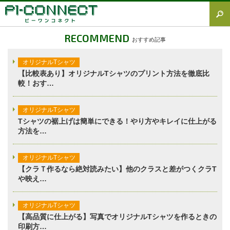
すべて
RECOMMEND
おすすめ記事
Tシャツ図鑑
オリジナルTシャツ
オリジナルTシャツ
【比較表あり】オリジナルTシャツのプリント方法を徹底比
較！おす…
オリジナルウェア
ブランド徹底解説
オリジナルTシャツ
Tシャツの裾上げは簡単にできる！やり方やキレイに仕上がる
プラスワン
方法を…
加工方法徹底解説
オリジナルTシャツ
調査レポート
【クラＴ作るなら絶対読みたい】他のクラスと差がつくクラT
や映え…
オリジナルTシャツ
【高品質に仕上がる】写真でオリジナルTシャツを作るときの
印刷方…