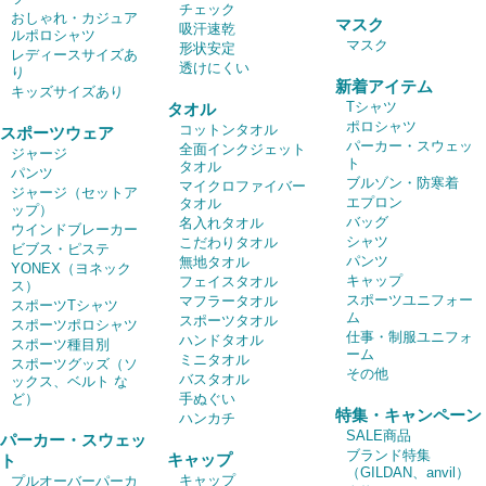
チェック
おしゃれ・カジュア
マスク
吸汗速乾
ルポロシャツ
マスク
形状安定
レディースサイズあ
透けにくい
り
新着アイテム
キッズサイズあり
Tシャツ
タオル
ポロシャツ
コットンタオル
スポーツウェア
パーカー・スウェッ
全面インクジェット
ジャージ
ト
タオル
パンツ
ブルゾン・防寒着
マイクロファイバー
ジャージ（セットア
エプロン
タオル
ップ）
バッグ
名入れタオル
ウインドブレーカー
シャツ
こだわりタオル
ビブス・ピステ
パンツ
無地タオル
YONEX（ヨネック
キャップ
フェイスタオル
ス）
スポーツユニフォー
マフラータオル
スポーツTシャツ
ム
スポーツタオル
スポーツポロシャツ
仕事・制服ユニフォ
ハンドタオル
スポーツ種目別
ーム
ミニタオル
スポーツグッズ（ソ
その他
バスタオル
ックス、ベルト な
ど）
手ぬぐい
特集・キャンペーン
ハンカチ
SALE商品
パーカー・スウェッ
ブランド特集
キャップ
ト
（GILDAN、anvil）
キャップ
プルオーバーパーカ