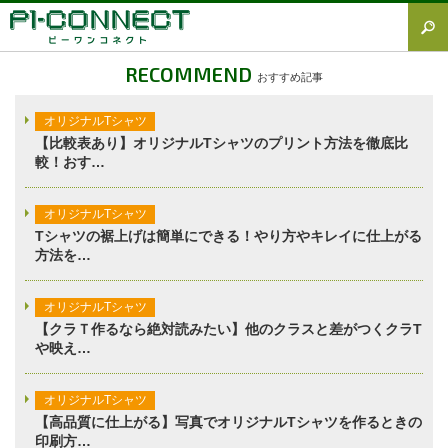
すべて
RECOMMEND
おすすめ記事
Tシャツ図鑑
オリジナルTシャツ
オリジナルTシャツ
【比較表あり】オリジナルTシャツのプリント方法を徹底比
較！おす…
オリジナルウェア
ブランド徹底解説
オリジナルTシャツ
Tシャツの裾上げは簡単にできる！やり方やキレイに仕上がる
プラスワン
方法を…
加工方法徹底解説
オリジナルTシャツ
調査レポート
【クラＴ作るなら絶対読みたい】他のクラスと差がつくクラT
や映え…
オリジナルTシャツ
【高品質に仕上がる】写真でオリジナルTシャツを作るときの
印刷方…