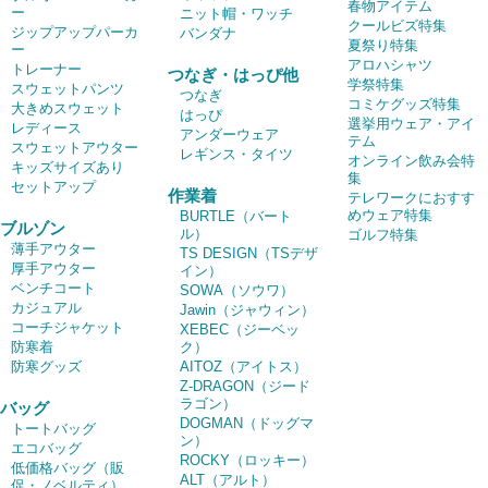
春物アイテム
ー
ニット帽・ワッチ
クールビズ特集
ジップアップパーカ
バンダナ
夏祭り特集
ー
アロハシャツ
トレーナー
つなぎ・はっぴ他
学祭特集
スウェットパンツ
つなぎ
コミケグッズ特集
大きめスウェット
はっぴ
選挙用ウェア・アイ
レディース
アンダーウェア
テム
スウェットアウター
レギンス・タイツ
オンライン飲み会特
キッズサイズあり
集
セットアップ
作業着
テレワークにおすす
めウェア特集
BURTLE（バート
ブルゾン
ル）
ゴルフ特集
薄手アウター
TS DESIGN（TSデザ
厚手アウター
イン）
ベンチコート
SOWA（ソウワ）
カジュアル
Jawin（ジャウィン）
コーチジャケット
XEBEC（ジーベッ
防寒着
ク）
防寒グッズ
AITOZ（アイトス）
Z-DRAGON（ジード
ラゴン）
バッグ
DOGMAN（ドッグマ
トートバッグ
ン）
エコバッグ
ROCKY（ロッキー）
低価格バッグ（販
ALT（アルト）
促・ノベルティ）