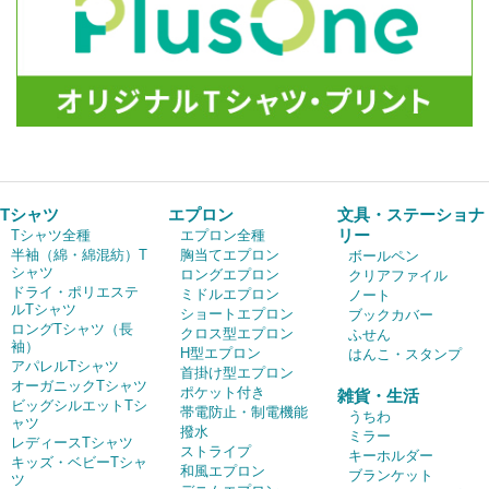
Tシャツ
エプロン
文具・ステーショナ
リー
Tシャツ全種
エプロン全種
半袖（綿・綿混紡）T
胸当てエプロン
ボールペン
シャツ
ロングエプロン
クリアファイル
ドライ・ポリエステ
ミドルエプロン
ノート
ルTシャツ
ショートエプロン
ブックカバー
ロングTシャツ（長
クロス型エプロン
ふせん
袖）
H型エプロン
はんこ・スタンプ
アパレルTシャツ
首掛け型エプロン
オーガニックTシャツ
ポケット付き
雑貨・生活
ビッグシルエットTシ
帯電防止・制電機能
うちわ
ャツ
撥水
ミラー
レディースTシャツ
ストライプ
キーホルダー
キッズ・ベビーTシャ
和風エプロン
ブランケット
ツ