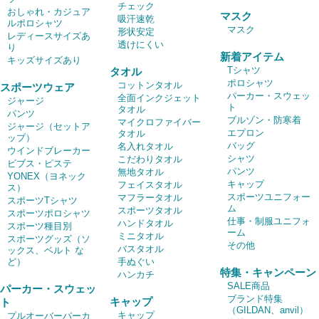
チェック
おしゃれ・カジュア
マスク
吸汗速乾
ルポロシャツ
マスク
形状安定
レディースサイズあ
透けにくい
り
新着アイテム
キッズサイズあり
Tシャツ
タオル
ポロシャツ
コットンタオル
スポーツウェア
パーカー・スウェッ
全面インクジェット
ジャージ
ト
タオル
パンツ
ブルゾン・防寒着
マイクロファイバー
ジャージ（セットア
エプロン
タオル
ップ）
バッグ
名入れタオル
ウインドブレーカー
シャツ
こだわりタオル
ビブス・ピステ
パンツ
無地タオル
YONEX（ヨネック
キャップ
フェイスタオル
ス）
スポーツユニフォー
マフラータオル
スポーツTシャツ
ム
スポーツタオル
スポーツポロシャツ
仕事・制服ユニフォ
ハンドタオル
スポーツ種目別
ーム
ミニタオル
スポーツグッズ（ソ
その他
バスタオル
ックス、ベルト な
ど）
手ぬぐい
特集・キャンペーン
ハンカチ
SALE商品
パーカー・スウェッ
ブランド特集
キャップ
ト
（GILDAN、anvil）
キャップ
プルオーバーパーカ