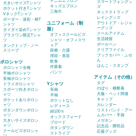
デニムエプロン
スマートフォングッ
大きいサイズTシャツ
キッズエプロン
ズ
ポケット付きTシャツ
三角巾
ネックストラップ
VネックTシャツ
レイングッズ
ボーダー・迷彩・柄T
ユニフォーム（制
アウトドア・レジャ
シャツ
ーグッズ
服）
タイダイ染めTシャツ
クールアイテム
オフィスクールビズ
プラスワン限定Tシャ
生活雑貨
ツ
シャツ・オフィスウ
ボールペン
ェア
タンクトップ・ノー
クリアファイル
スリーブ
医療・介護
ブックカバー・ふせ
理容・美容
ん
飲食
ポロシャツ
はんこ・スタンプ
作業着
ポロシャツ全種
パンツ
半袖ポロシャツ
アイテム（その他）
長袖ポロシャツ
タグ
Yシャツ
ドライポロシャツ
のぼり・横断幕
スポーツ向きポロシ
長袖
犬服・ペット関連
ャツ
半袖
キャップ
ポケットありポロシ
ポケットなし
ャツ
カレンダー
レディース
ボタンダウンポロシ
リストバンド・アー
綿100％
ャツ
ムカバー・手袋
オックスフォード
大きいサイズポロシ
メガホン
ブロード
ャツ
記念品・贈答品
ボタンダウン
クールビズポロシャ
応援グッズ
ストライプ
ツ