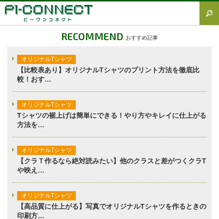
すべて
RECOMMEND
おすすめ記事
Tシャツ図鑑
オリジナルTシャツ
オリジナルTシャツ
【比較表あり】オリジナルTシャツのプリント方法を徹底比
較！おす…
オリジナルウェア
ブランド徹底解説
オリジナルTシャツ
Tシャツの裾上げは簡単にできる！やり方やキレイに仕上がる
プラスワン
方法を…
加工方法徹底解説
オリジナルTシャツ
調査レポート
【クラＴ作るなら絶対読みたい】他のクラスと差がつくクラT
や映え…
オリジナルTシャツ
【高品質に仕上がる】写真でオリジナルTシャツを作るときの
印刷方…