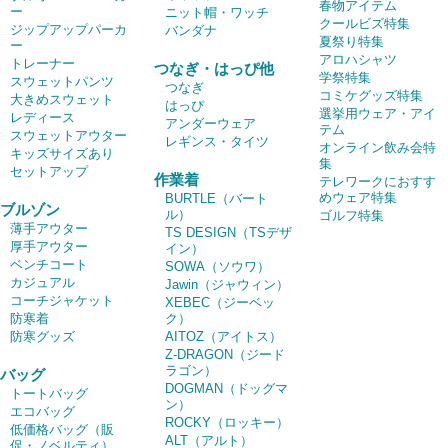
春物アイテム
ー
ニット帽・ワッチ
クールビズ特集
ジップアップパーカ
バンダナ
夏祭り特集
ー
アロハシャツ
トレーナー
つなぎ・はっぴ他
学祭特集
スウェットパンツ
つなぎ
コミケグッズ特集
大きめスウェット
はっぴ
選挙用ウェア・アイ
レディース
アンダーウェア
テム
スウェットアウター
レギンス・タイツ
オンライン飲み会特
キッズサイズあり
集
セットアップ
作業着
テレワークにおすす
めウェア特集
BURTLE（バート
ブルゾン
ル）
ゴルフ特集
薄手アウター
TS DESIGN（TSデザ
厚手アウター
イン）
ベンチコート
SOWA（ソウワ）
カジュアル
Jawin（ジャウィン）
コーチジャケット
XEBEC（ジーベッ
防寒着
ク）
防寒グッズ
AITOZ（アイトス）
Z-DRAGON（ジード
ラゴン）
バッグ
DOGMAN（ドッグマ
トートバッグ
ン）
エコバッグ
ROCKY（ロッキー）
低価格バッグ（販
ALT（アルト）
促・ノベルティ）