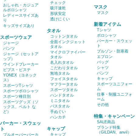
チェック
おしゃれ・カジュア
マスク
吸汗速乾
ルポロシャツ
マスク
形状安定
レディースサイズあ
透けにくい
り
新着アイテム
キッズサイズあり
Tシャツ
タオル
ポロシャツ
コットンタオル
スポーツウェア
パーカー・スウェッ
全面インクジェット
ジャージ
ト
タオル
パンツ
ブルゾン・防寒着
マイクロファイバー
ジャージ（セットア
エプロン
タオル
ップ）
バッグ
名入れタオル
ウインドブレーカー
シャツ
こだわりタオル
ビブス・ピステ
パンツ
無地タオル
YONEX（ヨネック
キャップ
フェイスタオル
ス）
スポーツユニフォー
マフラータオル
スポーツTシャツ
ム
スポーツタオル
スポーツポロシャツ
仕事・制服ユニフォ
ハンドタオル
スポーツ種目別
ーム
ミニタオル
スポーツグッズ（ソ
その他
バスタオル
ックス、ベルト な
ど）
手ぬぐい
特集・キャンペーン
ハンカチ
SALE商品
パーカー・スウェッ
ブランド特集
キャップ
ト
（GILDAN、anvil）
キャップ
プルオーバーパーカ