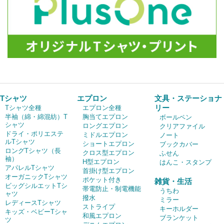
Tシャツ
エプロン
文具・ステーショナ
リー
Tシャツ全種
エプロン全種
半袖（綿・綿混紡）T
胸当てエプロン
ボールペン
シャツ
ロングエプロン
クリアファイル
ドライ・ポリエステ
ミドルエプロン
ノート
ルTシャツ
ショートエプロン
ブックカバー
ロングTシャツ（長
クロス型エプロン
ふせん
袖）
H型エプロン
はんこ・スタンプ
アパレルTシャツ
首掛け型エプロン
オーガニックTシャツ
ポケット付き
雑貨・生活
ビッグシルエットTシ
帯電防止・制電機能
うちわ
ャツ
撥水
ミラー
レディースTシャツ
ストライプ
キーホルダー
キッズ・ベビーTシャ
和風エプロン
ブランケット
ツ