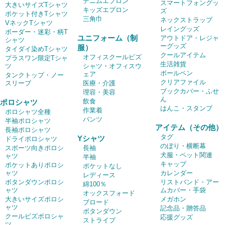
デニムエプロン
スマートフォングッ
大きいサイズTシャツ
キッズエプロン
ズ
ポケット付きTシャツ
三角巾
ネックストラップ
VネックTシャツ
レイングッズ
ボーダー・迷彩・柄T
ユニフォーム（制
アウトドア・レジャ
シャツ
ーグッズ
服）
タイダイ染めTシャツ
クールアイテム
オフィスクールビズ
プラスワン限定Tシャ
生活雑貨
ツ
シャツ・オフィスウ
ボールペン
ェア
タンクトップ・ノー
クリアファイル
スリーブ
医療・介護
ブックカバー・ふせ
理容・美容
ん
飲食
ポロシャツ
はんこ・スタンプ
作業着
ポロシャツ全種
パンツ
半袖ポロシャツ
アイテム（その他）
長袖ポロシャツ
タグ
Yシャツ
ドライポロシャツ
のぼり・横断幕
スポーツ向きポロシ
長袖
犬服・ペット関連
ャツ
半袖
キャップ
ポケットありポロシ
ポケットなし
ャツ
カレンダー
レディース
ボタンダウンポロシ
リストバンド・アー
綿100％
ャツ
ムカバー・手袋
オックスフォード
大きいサイズポロシ
メガホン
ブロード
ャツ
記念品・贈答品
ボタンダウン
クールビズポロシャ
応援グッズ
ストライプ
ツ