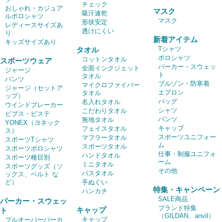
チェック
おしゃれ・カジュア
マスク
吸汗速乾
ルポロシャツ
マスク
形状安定
レディースサイズあ
透けにくい
り
新着アイテム
キッズサイズあり
Tシャツ
タオル
ポロシャツ
コットンタオル
スポーツウェア
パーカー・スウェッ
全面インクジェット
ジャージ
ト
タオル
パンツ
ブルゾン・防寒着
マイクロファイバー
ジャージ（セットア
エプロン
タオル
ップ）
バッグ
名入れタオル
ウインドブレーカー
シャツ
こだわりタオル
ビブス・ピステ
パンツ
無地タオル
YONEX（ヨネック
キャップ
フェイスタオル
ス）
スポーツユニフォー
マフラータオル
スポーツTシャツ
ム
スポーツタオル
スポーツポロシャツ
仕事・制服ユニフォ
ハンドタオル
スポーツ種目別
ーム
ミニタオル
スポーツグッズ（ソ
その他
バスタオル
ックス、ベルト な
ど）
手ぬぐい
特集・キャンペーン
ハンカチ
SALE商品
パーカー・スウェッ
ブランド特集
キャップ
ト
（GILDAN、anvil）
キャップ
プルオーバーパーカ