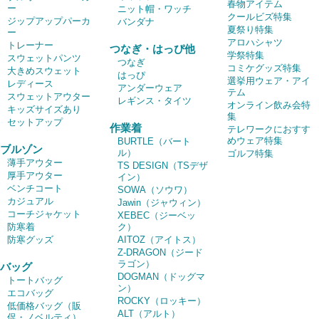
春物アイテム
ー
ニット帽・ワッチ
クールビズ特集
ジップアップパーカ
バンダナ
夏祭り特集
ー
アロハシャツ
トレーナー
つなぎ・はっぴ他
学祭特集
スウェットパンツ
つなぎ
コミケグッズ特集
大きめスウェット
はっぴ
選挙用ウェア・アイ
レディース
アンダーウェア
テム
スウェットアウター
レギンス・タイツ
オンライン飲み会特
キッズサイズあり
集
セットアップ
作業着
テレワークにおすす
めウェア特集
BURTLE（バート
ブルゾン
ル）
ゴルフ特集
薄手アウター
TS DESIGN（TSデザ
厚手アウター
イン）
ベンチコート
SOWA（ソウワ）
カジュアル
Jawin（ジャウィン）
コーチジャケット
XEBEC（ジーベッ
防寒着
ク）
防寒グッズ
AITOZ（アイトス）
Z-DRAGON（ジード
ラゴン）
バッグ
DOGMAN（ドッグマ
トートバッグ
ン）
エコバッグ
ROCKY（ロッキー）
低価格バッグ（販
ALT（アルト）
促・ノベルティ）