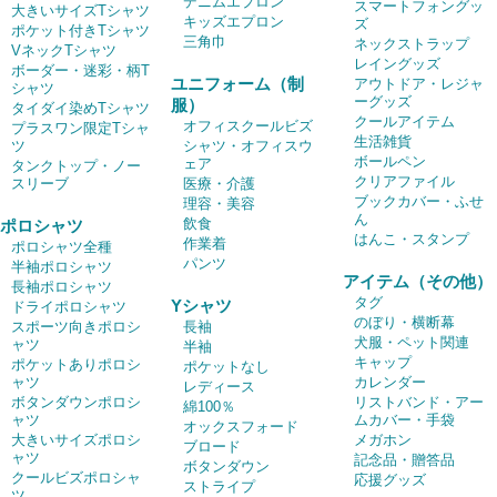
デニムエプロン
スマートフォングッ
大きいサイズTシャツ
キッズエプロン
ズ
ポケット付きTシャツ
三角巾
ネックストラップ
VネックTシャツ
レイングッズ
ボーダー・迷彩・柄T
ユニフォーム（制
アウトドア・レジャ
シャツ
ーグッズ
服）
タイダイ染めTシャツ
クールアイテム
オフィスクールビズ
プラスワン限定Tシャ
生活雑貨
ツ
シャツ・オフィスウ
ボールペン
ェア
タンクトップ・ノー
クリアファイル
スリーブ
医療・介護
ブックカバー・ふせ
理容・美容
ん
飲食
ポロシャツ
はんこ・スタンプ
作業着
ポロシャツ全種
パンツ
半袖ポロシャツ
アイテム（その他）
長袖ポロシャツ
タグ
Yシャツ
ドライポロシャツ
のぼり・横断幕
スポーツ向きポロシ
長袖
犬服・ペット関連
ャツ
半袖
キャップ
ポケットありポロシ
ポケットなし
ャツ
カレンダー
レディース
ボタンダウンポロシ
リストバンド・アー
綿100％
ャツ
ムカバー・手袋
オックスフォード
大きいサイズポロシ
メガホン
ブロード
ャツ
記念品・贈答品
ボタンダウン
クールビズポロシャ
応援グッズ
ストライプ
ツ