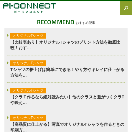
すべて
RECOMMEND
おすすめ記事
Tシャツ図鑑
オリジナルTシャツ
オリジナルTシャツ
【比較表あり】オリジナルTシャツのプリント方法を徹底比
較！おす…
オリジナルウェア
ブランド徹底解説
オリジナルTシャツ
Tシャツの裾上げは簡単にできる！やり方やキレイに仕上がる
プラスワン
方法を…
加工方法徹底解説
オリジナルTシャツ
調査レポート
【クラＴ作るなら絶対読みたい】他のクラスと差がつくクラT
や映え…
オリジナルTシャツ
【高品質に仕上がる】写真でオリジナルTシャツを作るときの
印刷方…