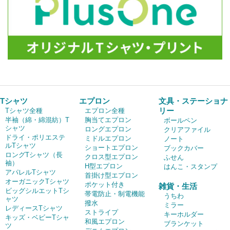
Tシャツ
エプロン
文具・ステーショナ
リー
Tシャツ全種
エプロン全種
半袖（綿・綿混紡）T
胸当てエプロン
ボールペン
シャツ
ロングエプロン
クリアファイル
ドライ・ポリエステ
ミドルエプロン
ノート
ルTシャツ
ショートエプロン
ブックカバー
ロングTシャツ（長
クロス型エプロン
ふせん
袖）
H型エプロン
はんこ・スタンプ
アパレルTシャツ
首掛け型エプロン
オーガニックTシャツ
ポケット付き
雑貨・生活
ビッグシルエットTシ
帯電防止・制電機能
うちわ
ャツ
撥水
ミラー
レディースTシャツ
ストライプ
キーホルダー
キッズ・ベビーTシャ
和風エプロン
ブランケット
ツ