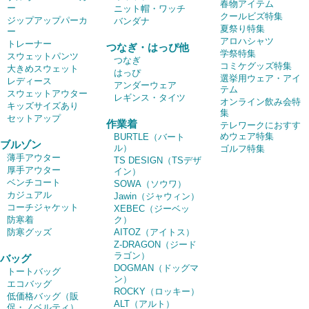
春物アイテム
ー
ニット帽・ワッチ
クールビズ特集
ジップアップパーカ
バンダナ
夏祭り特集
ー
アロハシャツ
トレーナー
つなぎ・はっぴ他
学祭特集
スウェットパンツ
つなぎ
コミケグッズ特集
大きめスウェット
はっぴ
選挙用ウェア・アイ
レディース
アンダーウェア
テム
スウェットアウター
レギンス・タイツ
オンライン飲み会特
キッズサイズあり
集
セットアップ
作業着
テレワークにおすす
めウェア特集
BURTLE（バート
ブルゾン
ル）
ゴルフ特集
薄手アウター
TS DESIGN（TSデザ
厚手アウター
イン）
ベンチコート
SOWA（ソウワ）
カジュアル
Jawin（ジャウィン）
コーチジャケット
XEBEC（ジーベッ
防寒着
ク）
防寒グッズ
AITOZ（アイトス）
Z-DRAGON（ジード
ラゴン）
バッグ
DOGMAN（ドッグマ
トートバッグ
ン）
エコバッグ
ROCKY（ロッキー）
低価格バッグ（販
ALT（アルト）
促・ノベルティ）