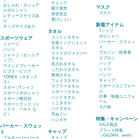
チェック
おしゃれ・カジュア
マスク
吸汗速乾
ルポロシャツ
マスク
形状安定
レディースサイズあ
透けにくい
り
新着アイテム
キッズサイズあり
Tシャツ
タオル
ポロシャツ
コットンタオル
スポーツウェア
パーカー・スウェッ
全面インクジェット
ジャージ
ト
タオル
パンツ
ブルゾン・防寒着
マイクロファイバー
ジャージ（セットア
エプロン
タオル
ップ）
バッグ
名入れタオル
ウインドブレーカー
シャツ
こだわりタオル
ビブス・ピステ
パンツ
無地タオル
YONEX（ヨネック
キャップ
フェイスタオル
ス）
スポーツユニフォー
マフラータオル
スポーツTシャツ
ム
スポーツタオル
スポーツポロシャツ
仕事・制服ユニフォ
ハンドタオル
スポーツ種目別
ーム
ミニタオル
スポーツグッズ（ソ
その他
バスタオル
ックス、ベルト な
ど）
手ぬぐい
特集・キャンペーン
ハンカチ
SALE商品
パーカー・スウェッ
ブランド特集
キャップ
ト
（GILDAN、anvil）
キャップ
プルオーバーパーカ