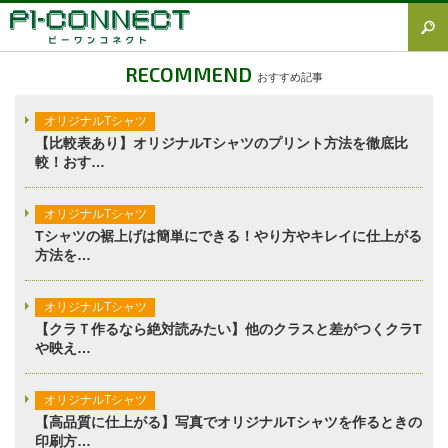
すべて
RECOMMEND
おすすめ記事
Tシャツ図鑑
オリジナルTシャツ
オリジナルTシャツ
【比較表あり】オリジナルTシャツのプリント方法を徹底比
較！おす…
オリジナルウェア
ブランド徹底解説
オリジナルTシャツ
Tシャツの裾上げは簡単にできる！やり方やキレイに仕上がる
プラスワン
方法を…
加工方法徹底解説
オリジナルTシャツ
調査レポート
【クラＴ作るなら絶対読みたい】他のクラスと差がつくクラT
や映え…
オリジナルTシャツ
【高品質に仕上がる】写真でオリジナルTシャツを作るときの
印刷方…