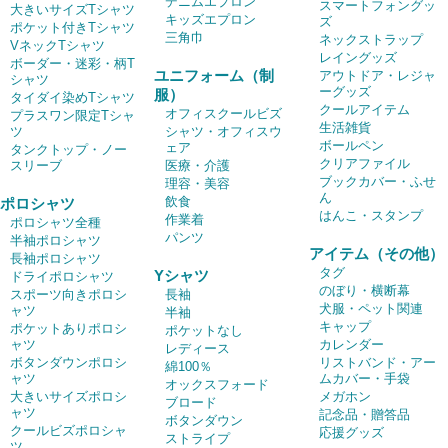
デニムエプロン
スマートフォングッ
大きいサイズTシャツ
キッズエプロン
ズ
ポケット付きTシャツ
三角巾
ネックストラップ
VネックTシャツ
レイングッズ
ボーダー・迷彩・柄T
ユニフォーム（制
アウトドア・レジャ
シャツ
ーグッズ
服）
タイダイ染めTシャツ
クールアイテム
オフィスクールビズ
プラスワン限定Tシャ
生活雑貨
ツ
シャツ・オフィスウ
ボールペン
ェア
タンクトップ・ノー
クリアファイル
スリーブ
医療・介護
ブックカバー・ふせ
理容・美容
ん
飲食
ポロシャツ
はんこ・スタンプ
作業着
ポロシャツ全種
パンツ
半袖ポロシャツ
アイテム（その他）
長袖ポロシャツ
タグ
Yシャツ
ドライポロシャツ
のぼり・横断幕
スポーツ向きポロシ
長袖
犬服・ペット関連
ャツ
半袖
キャップ
ポケットありポロシ
ポケットなし
ャツ
カレンダー
レディース
ボタンダウンポロシ
リストバンド・アー
綿100％
ャツ
ムカバー・手袋
オックスフォード
大きいサイズポロシ
メガホン
ブロード
ャツ
記念品・贈答品
ボタンダウン
クールビズポロシャ
応援グッズ
ストライプ
ツ