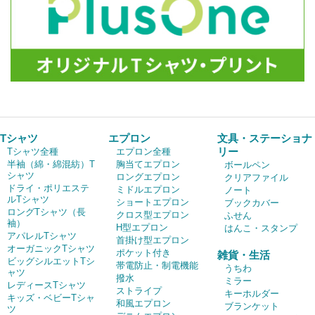
Tシャツ
エプロン
文具・ステーショナ
リー
Tシャツ全種
エプロン全種
半袖（綿・綿混紡）T
胸当てエプロン
ボールペン
シャツ
ロングエプロン
クリアファイル
ドライ・ポリエステ
ミドルエプロン
ノート
ルTシャツ
ショートエプロン
ブックカバー
ロングTシャツ（長
クロス型エプロン
ふせん
袖）
H型エプロン
はんこ・スタンプ
アパレルTシャツ
首掛け型エプロン
オーガニックTシャツ
ポケット付き
雑貨・生活
ビッグシルエットTシ
帯電防止・制電機能
うちわ
ャツ
撥水
ミラー
レディースTシャツ
ストライプ
キーホルダー
キッズ・ベビーTシャ
和風エプロン
ブランケット
ツ