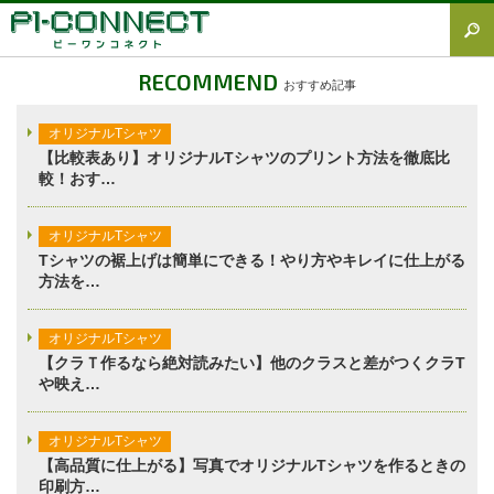
すべて
RECOMMEND
おすすめ記事
Tシャツ図鑑
オリジナルTシャツ
オリジナルTシャツ
【比較表あり】オリジナルTシャツのプリント方法を徹底比
較！おす…
オリジナルウェア
ブランド徹底解説
オリジナルTシャツ
Tシャツの裾上げは簡単にできる！やり方やキレイに仕上がる
プラスワン
方法を…
加工方法徹底解説
オリジナルTシャツ
調査レポート
【クラＴ作るなら絶対読みたい】他のクラスと差がつくクラT
や映え…
オリジナルTシャツ
【高品質に仕上がる】写真でオリジナルTシャツを作るときの
印刷方…