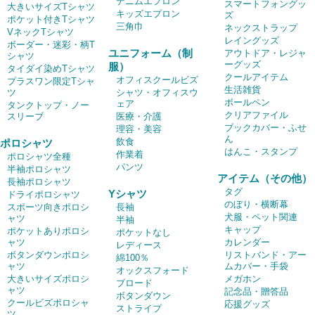
デニムエプロン
スマートフォングッ
大きいサイズTシャツ
キッズエプロン
ズ
ポケット付きTシャツ
三角巾
ネックストラップ
VネックTシャツ
レイングッズ
ボーダー・迷彩・柄T
ユニフォーム（制
アウトドア・レジャ
シャツ
ーグッズ
服）
タイダイ染めTシャツ
クールアイテム
オフィスクールビズ
プラスワン限定Tシャ
生活雑貨
ツ
シャツ・オフィスウ
ボールペン
ェア
タンクトップ・ノー
クリアファイル
スリーブ
医療・介護
ブックカバー・ふせ
理容・美容
ん
飲食
ポロシャツ
はんこ・スタンプ
作業着
ポロシャツ全種
パンツ
半袖ポロシャツ
アイテム（その他）
長袖ポロシャツ
タグ
Yシャツ
ドライポロシャツ
のぼり・横断幕
スポーツ向きポロシ
長袖
犬服・ペット関連
ャツ
半袖
キャップ
ポケットありポロシ
ポケットなし
ャツ
カレンダー
レディース
ボタンダウンポロシ
リストバンド・アー
綿100％
ャツ
ムカバー・手袋
オックスフォード
大きいサイズポロシ
メガホン
ブロード
ャツ
記念品・贈答品
ボタンダウン
クールビズポロシャ
応援グッズ
ストライプ
ツ