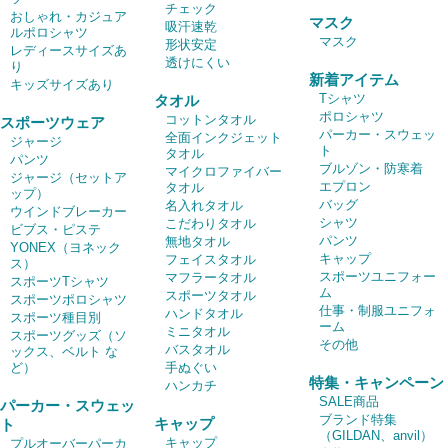
チェック
おしゃれ・カジュア
マスク
吸汗速乾
ルポロシャツ
マスク
形状安定
レディースサイズあ
透けにくい
り
新着アイテム
キッズサイズあり
Tシャツ
タオル
ポロシャツ
コットンタオル
スポーツウェア
パーカー・スウェッ
全面インクジェット
ジャージ
ト
タオル
パンツ
ブルゾン・防寒着
マイクロファイバー
ジャージ（セットア
エプロン
タオル
ップ）
バッグ
名入れタオル
ウインドブレーカー
シャツ
こだわりタオル
ビブス・ピステ
パンツ
無地タオル
YONEX（ヨネック
キャップ
フェイスタオル
ス）
スポーツユニフォー
マフラータオル
スポーツTシャツ
ム
スポーツタオル
スポーツポロシャツ
仕事・制服ユニフォ
ハンドタオル
スポーツ種目別
ーム
ミニタオル
スポーツグッズ（ソ
その他
バスタオル
ックス、ベルト な
ど）
手ぬぐい
特集・キャンペーン
ハンカチ
SALE商品
パーカー・スウェッ
ブランド特集
キャップ
ト
（GILDAN、anvil）
キャップ
プルオーバーパーカ