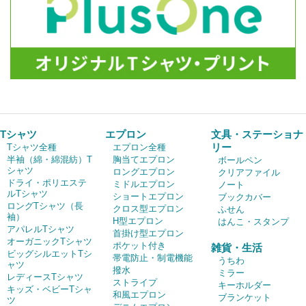
Tシャツ
エプロン
文具・ステーショナ
リー
Tシャツ全種
エプロン全種
半袖（綿・綿混紡）T
胸当てエプロン
ボールペン
シャツ
ロングエプロン
クリアファイル
ドライ・ポリエステ
ミドルエプロン
ノート
ルTシャツ
ショートエプロン
ブックカバー
ロングTシャツ（長
クロス型エプロン
ふせん
袖）
H型エプロン
はんこ・スタンプ
アパレルTシャツ
首掛け型エプロン
オーガニックTシャツ
ポケット付き
雑貨・生活
ビッグシルエットTシ
帯電防止・制電機能
うちわ
ャツ
撥水
ミラー
レディースTシャツ
ストライプ
キーホルダー
キッズ・ベビーTシャ
和風エプロン
ブランケット
ツ