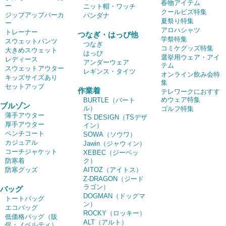
春物アイテム
ー
ニット帽・ワッチ
クールビズ特集
ジップアップパーカ
バンダナ
夏祭り特集
ー
アロハシャツ
トレーナー
つなぎ・はっぴ他
学祭特集
スウェットパンツ
つなぎ
コミケグッズ特集
大きめスウェット
はっぴ
選挙用ウェア・アイ
レディース
アンダーウェア
テム
スウェットアウター
レギンス・タイツ
オンライン飲み会特
キッズサイズあり
集
セットアップ
作業着
テレワークにおすす
めウェア特集
BURTLE（バート
ブルゾン
ル）
ゴルフ特集
薄手アウター
TS DESIGN（TSデザ
厚手アウター
イン）
ベンチコート
SOWA（ソウワ）
カジュアル
Jawin（ジャウィン）
コーチジャケット
XEBEC（ジーベッ
防寒着
ク）
防寒グッズ
AITOZ（アイトス）
Z-DRAGON（ジード
ラゴン）
バッグ
DOGMAN（ドッグマ
トートバッグ
ン）
エコバッグ
ROCKY（ロッキー）
低価格バッグ（販
ALT（アルト）
促・ノベルティ）