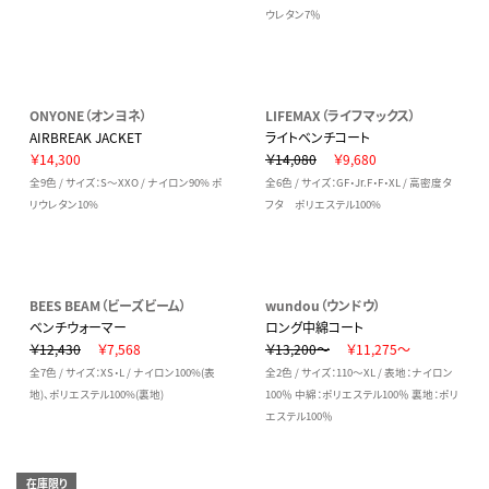
ウレタン7％
ONYONE（オンヨネ）
LIFEMAX（ライフマックス）
AIRBREAK JACKET
ライトベンチコート
￥14,300
￥14,080
￥9,680
全9色 / サイズ：S～XXO / ナイロン90% ポ
全6色 / サイズ：GF・Jr.F・F・XL / 高密度タ
リウレタン10%
フタ ポリエステル100%
BEES BEAM（ビーズビーム）
wundou（ウンドウ）
ベンチウォーマー
ロング中綿コート
￥12,430
￥7,568
￥13,200～
￥11,275～
全7色 / サイズ：XS・L / ナイロン100%(表
全2色 / サイズ：110～XL / 表地：ナイロン
地)、ポリエステル100%(裏地)
100％ 中綿：ポリエステル100％ 裏地：ポリ
エステル100％
在庫限り