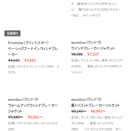
グ [裏地]ポリエステル100％（メッシ
ュ） [脇下]ポリエステル100%（ラミネー
ト加工 ストレッチリブ）
在庫限り
wundou（ウンドウ）
Printstar（プリントスター）
ウインドブレーカージャケット
ベーシックフードインウィンドブレ
￥8,580
￥7,337
ーカー
￥4,620
￥3,443
全6色 / サイズ：S～4XL / 表地：ポリエステ
ル100％ 裏地：ポリエステル100％（ト
全8色 / サイズ：F・XL / ナイロン100％ ※
リコット）
タフタ
wundou（ウンドウ）
wundou（ウンドウ）
ウォームアップウィンドブレーカー
裏トリコットブレーカージャケット
ジャケット
￥8,140～
￥6,963～
￥5,940～
￥5,082～
全5色 / サイズ：130～5XL / 表地：ポリエス
全4色 / サイズ：110～XXL / ポリエステル
テル 100％ 裏地：ポリエステル
100%
100％ リブ：ポリエステル93％ ポリ