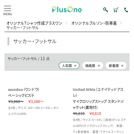
オリジナルTシャツ作成プラスワン
オリジナルブルゾン・防寒着
サッカー・フットサル
サッカー・フットサル
11
サッカー・フットサル /
点
人気順
価格順
新着順
wundou（ウンドウ）
United Athle（ユナイテッドアス
ベーシックピステ
レ）
￥3,960～
￥3,388～
マイクロリップストップ スタンドジ
ャケット(裏地付)
全6色 / サイズ：110～150、S～XXL / ポリ
￥6,633
￥4,818
エステル100％
全8色 / サイズ：S～XXL / [表地]ポリエステ
ル100％(マイクロリップストップ) 表面：
フッ素系撥水 裏面：アクリルコーティン