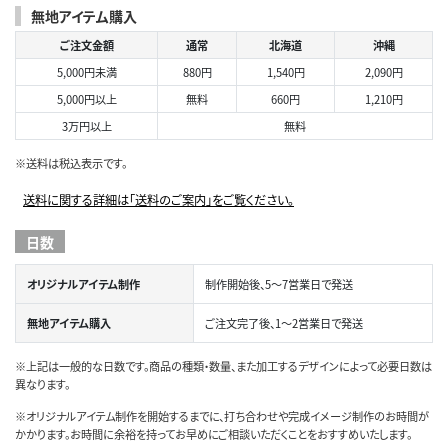
無地アイテム購入
ご注文金額
通常
北海道
沖縄
5,000円未満
880円
1,540円
2,090円
5,000円以上
無料
660円
1,210円
3万円以上
無料
※送料は税込表示です。
送料に関する詳細は「送料のご案内」をご覧ください。
日数
オリジナルアイテム制作
制作開始後、5～7営業日で発送
無地アイテム購入
ご注文完了後、1～2営業日で発送
※上記は一般的な日数です。商品の種類・数量、また加工するデザインによって必要日数は
異なります。
※オリジナルアイテム制作を開始するまでに、打ち合わせや完成イメージ制作のお時間が
かかります。お時間に余裕を持ってお早めにご相談いただくことをおすすめいたします。