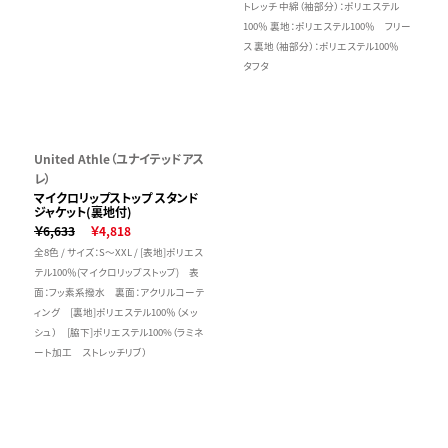
トレッチ 中綿（袖部分）：ポリエステル
100％ 裏地：ポリエステル100％ フリー
ス 裏地（袖部分）：ポリエステル100％
タフタ
United Athle（ユナイテッドアス
レ）
マイクロリップストップ スタンド
ジャケット(裏地付)
￥6,633
￥4,818
全8色 / サイズ：S～XXL / [表地]ポリエス
テル100％(マイクロリップストップ) 表
面：フッ素系撥水 裏面：アクリルコーテ
ィング [裏地]ポリエステル100％（メッ
シュ） [脇下]ポリエステル100%（ラミネ
ート加工 ストレッチリブ）