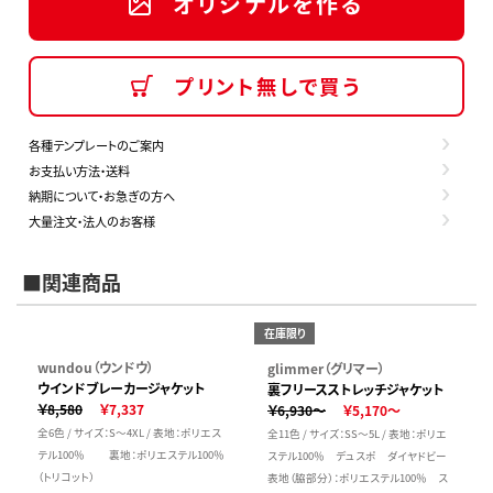
オリジナルを作る
プリント無しで買う
各種テンプレートのご案内
お支払い方法・送料
納期について・お急ぎの方へ
大量注文・法人のお客様
■関連商品
在庫限り
wundou（ウンドウ）
glimmer（グリマー）
ウインドブレーカージャケット
裏フリースストレッチジャケット
￥8,580
￥7,337
￥6,930～
￥5,170～
全6色 / サイズ：S～4XL / 表地：ポリエス
全11色 / サイズ：SS～5L / 表地：ポリエ
テル100％ 裏地：ポリエステル100％
ステル100％ デュスポ ダイヤドビー
（トリコット）
表地（脇部分）：ポリエステル100％ ス