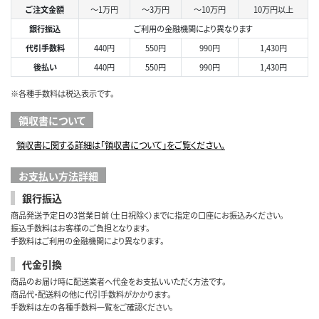
ご注文金額
～1万円
～3万円
～10万円
10万円以上
銀行振込
ご利用の金融機関により異なります
代引手数料
440円
550円
990円
1,430円
後払い
440円
550円
990円
1,430円
※各種手数料は税込表示です。
領収書について
領収書に関する詳細は「領収書について」をご覧ください。
お支払い方法詳細
銀行振込
商品発送予定日の3営業日前（土日祝除く）までに指定の口座にお振込みください。
振込手数料はお客様のご負担となります。
手数料はご利用の金融機関により異なります。
代金引換
商品のお届け時に配送業者へ代金をお支払いいただく方法です。
商品代・配送料の他に代引手数料がかかります。
手数料は左の各種手数料一覧をご確認ください。