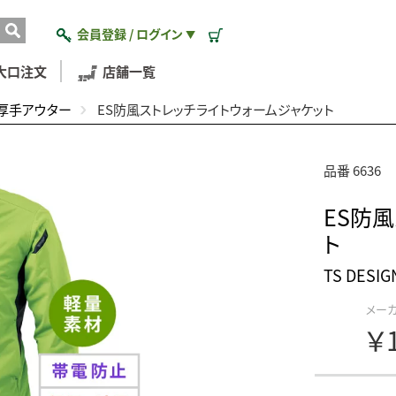
会員登録 / ログイン
▼
大口注文
店舗一覧
厚手アウター
ES防風ストレッチライトウォームジャケット
品番 6636
ES防
ト
TS DESI
メー
￥