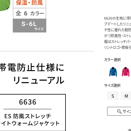
6626の生地に導
プデートしたリニ
チ性に優れた軽防寒
かつ防風性・スト
裾はストレッチパ
リントロゴ・襟後
カラー選択
サイズ選択
S
M
サイ