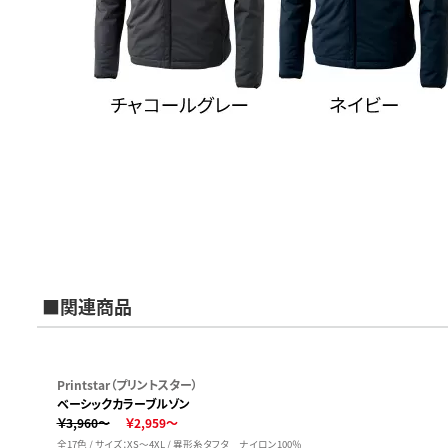
■関連商品
Printstar（プリントスター）
ベーシックカラーブルゾン
￥3,960～
￥2,959～
全17色 / サイズ：XS～4XL / 異形糸タフタ ナイロン100％