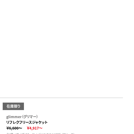
在庫限り
glimmer（グリマー）
リフレクフリースジャケット
￥6,600～
￥4,917～