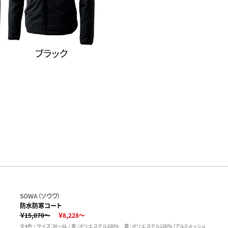
SOWA（ソウワ）
防水防寒コート
￥15,070～
￥8,228～
全4色 / サイズ：M～6L / 表：ポリエステル100% 裏：ポリエステル100％（アルミメッシュ