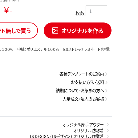
￥-
枚数
ント無しで買う
オリジナルを作る
ル１００％ 中綿：ポリエステル１００％ ＥＳストレッチラミネート（導電
各種テンプレートのご案内
お支払い方法・送料
納期について・お急ぎの方へ
大量注文・法人のお客様
オリジナル厚手アウター
オリジナル防寒着
TS DESIGN（TSデザイン） オリジナル作業着