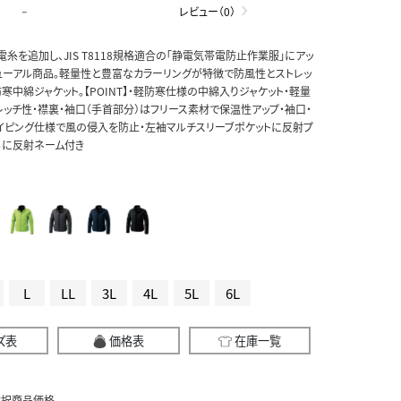
-
レビュー（0）
電糸を追加し、JIS T8118規格適合の「静電気帯電防止作業服」にアッ
ューアル商品。軽量性と豊富なカラーリングが特徴で防風性とストレッ
中綿ジャケット。【POINT】・軽防寒仕様の中綿入りジャケット・軽量
レッチ性・襟裏・袖口（手首部分）はフリース素材で保温性アップ・袖口・
イピング仕様で風の侵入を防止・左袖マルチスリーブポケットに反射プ
ろに反射ネーム付き
L
LL
3L
4L
5L
6L
ズ表
価格表
在庫一覧
選択商品価格