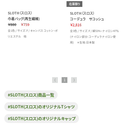
在庫限り
SLOTH（スロス）
SLOTH（スロス）
巾着バッグ(再生繊維)
コーデュラ サコッシュ
￥880
￥759
￥2,816
全1色 / サイズ：F / キャンバス コットン・ポ
全3色 / サイズ：F / 綿53%・ナイロン47％
リエステル 他
(ナイロン部分:コーデュラナイロン使
用) ＊生地:日本製
⟨
1
⟩
#SLOTH(スロス)商品一覧
#SLOTH(スロス)のオリジナルTシャツ
#SLOTH(スロス)のオリジナルキャップ