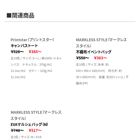
■関連商品
Printstar（プリントスター）
MARKLESS STYLE（マークレス
キャンバストート
スタイル）
￥528～
￥385～
不織布イベントバッグ
￥550～
￥363～
全15色 / サイズ：S～L / 綿100％ ※キャ
ンバス ナチュラル ： 370g/m2
全10色 / サイズ：本体：約
13.1oz/m2 カラー ： 315g/m2
510×400×100(ｍｍ) 持ち手：約
11.1oz/m2
30×650(ｍｍ) 容量：約20リットル / 不
織布(PP)
MARKLESS STYLE（マークレス
スタイル）
EVAマルシェバッグ（M）
￥748～
￥517～
全2色 / サイズ：M / EVA