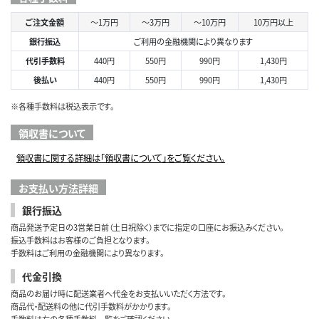
ご注文金額
～1万円
～3万円
～10万円
10万円以上
銀行振込
ご利用の金融機関により異なります
代引手数料
440円
550円
990円
1,430円
後払い
440円
550円
990円
1,430円
※各種手数料は税込表示です。
領収書について
領収書に関する詳細は「領収書について」をご覧ください。
お支払い方法詳細
銀行振込
商品発送予定日の3営業日前（土日祝除く）までに指定の口座にお振込みください。
振込手数料はお客様のご負担となります。
手数料はご利用の金融機関により異なります。
代金引換
商品のお届け時に配送業者へ代金をお支払いいただく方法です。
商品代・配送料の他に代引手数料がかかります。