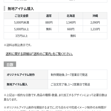
無地アイテム購入
ご注文金額
通常
北海道
沖縄
5,000円未満
880円
1,540円
2,090円
5,000円以上
無料
660円
1,210円
3万円以上
無料
※送料は税込表示です。
送料に関する詳細は「送料のご案内」をご覧ください。
日数
オリジナルアイテム制作
制作開始後、5～7営業日で発送
無地アイテム購入
ご注文完了後、1～2営業日で発送
※上記は一般的な日数です。商品の種類・数量、また加工するデザインによって必要日数は
異なります。
※オリジナルアイテム制作を開始するまでに、打ち合わせや完成イメージ制作のお時間が