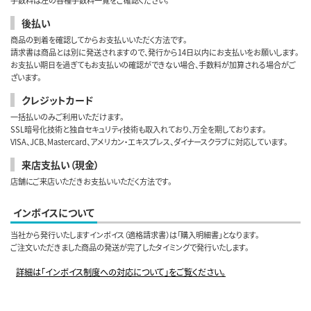
手数料は左の各種手数料一覧をご確認ください。
後払い
商品の到着を確認してからお支払いいただく方法です。
請求書は商品とは別に発送されますので、発行から14日以内にお支払いをお願いします。
お支払い期日を過ぎてもお支払いの確認ができない場合、手数料が加算される場合がご
ざいます。
クレジットカード
一括払いのみご利用いただけます。
SSL暗号化技術と独自セキュリティ技術も取入れており、万全を期しております。
VISA、JCB、Mastercard、アメリカン・エキスプレス、ダイナースクラブに対応しています。
来店支払い（現金）
店舗にご来店いただきお支払いいただく方法です。
インボイスについて
当社から発行いたしますインボイス（適格請求書）は「購入明細書」となります。
ご注文いただきました商品の発送が完了したタイミングで発行いたします。
詳細は「インボイス制度への対応について」をご覧ください。