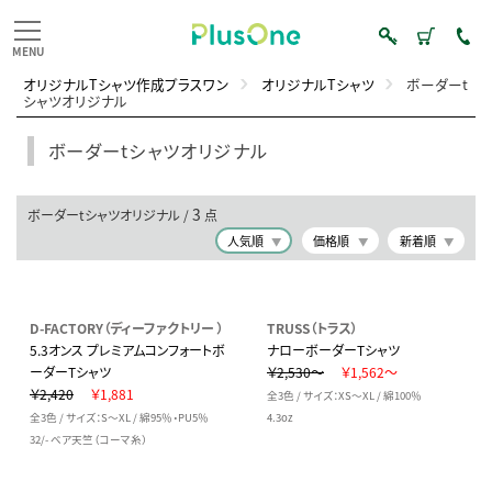
オリジナルTシャツ作成プラスワン
オリジナルTシャツ
ボーダーt
シャツオリジナル
ボーダーtシャツオリジナル
3
ボーダーtシャツオリジナル /
点
人気順
価格順
新着順
D-FACTORY（ディーファクトリー ）
TRUSS（トラス）
5.3オンス プレミアムコンフォートボ
ナローボーダーTシャツ
ーダーTシャツ
￥2,530～
￥1,562～
￥2,420
￥1,881
全3色 / サイズ：XS～XL / 綿100％
全3色 / サイズ：S～XL / 綿95％・PU5％
4.3oz
32/- ベア天竺（コーマ糸）