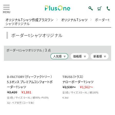
オリジナルTシャツ作成プラスワン
オリジナルTシャツ
ボーダーt
シャツオリジナル
ボーダーtシャツオリジナル
3
ボーダーtシャツオリジナル /
点
人気順
価格順
新着順
D-FACTORY（ディーファクトリー ）
TRUSS（トラス）
5.3オンス プレミアムコンフォートボ
ナローボーダーTシャツ
ーダーTシャツ
￥2,530～
￥1,562～
￥2,420
￥1,881
全3色 / サイズ：XS～XL / 綿100％
全3色 / サイズ：S～XL / 綿95％・PU5％
4.3oz
32/- ベア天竺（コーマ糸）