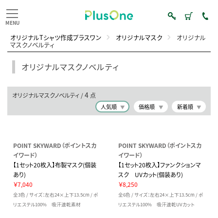
オリジナルTシャツ作成プラスワン
オリジナルマスク
オリジナル
マスクノベルティ
オリジナルマスクノベルティ
4
オリジナルマスクノベルティ /
点
人気順
価格順
新着順
POINT SKYWARD（ポイントスカ
POINT SKYWARD（ポイントスカ
イワード）
イワード）
【1セット20枚入】布製マスク(個装
【1セット20枚入】ファンクションマ
あり)
スク UVカット(個装あり)
￥7,040
￥8,250
全3色 / サイズ：左右24×上下13.5cm / ポ
全6色 / サイズ：左右24×上下13.5cm / ポ
リエステル100% 吸汗速乾素材
リエステル100% 吸汗速乾UVカット