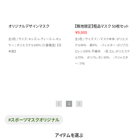
オリジナルデザインマスク
【無地限定】粗品マスク 50枚セット
￥9,900
全2色 / サイズ：キッズ・レディース・レギュ
全1色 / サイズ：F / ・マスク本体：ポリエス
ラー / ポリエステル100%（三層構造） 【日
テル96％ 綿4％ ・フィルター：ポリプロ
本製】
ピレン100％ 不織布 ・耳ゴム：ポリエステ
ル70％ ポリウレタン30％ ・アジャスタ
ー：TPE
⟨
1
⟩
#スポーツマスクオリジナル
アイテムを選ぶ