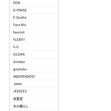
DON
D-PHASE
E-Qualia
Face Mix
favorist
FLEXFIT
G.G.
GILDAN
Goodye
granlobo
INDEPENDENT
Jawin
JERZEES
自重堂
木の暮らし