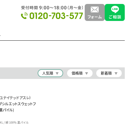
ー
人気順
価格順
新着順
le（ユナイテッドアスレ）
ッグシルエットスウェットフ
裏パイル)
L / 綿 100％ 裏パイル