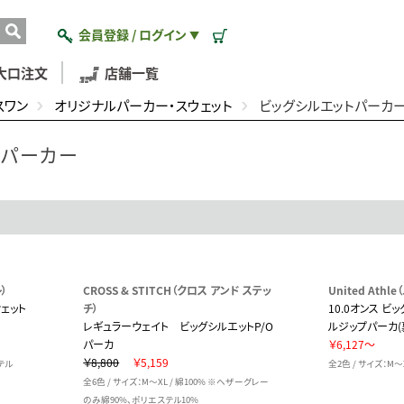
会員登録 / ログイン
▼
大口注文
店舗一覧
スワン
オリジナルパーカー・スウェット
ビッグシルエットパーカ
トパーカー
）
CROSS & STITCH（クロス アンド ステッ
United Ath
ウェット
チ）
10.0オンス ビ
レギュラーウェイト ビッグシルエットP/O
ルジップパーカ(
パーカ
￥6,127～
￥8,800
￥5,159
ステル
全2色 / サイズ：M～X
全6色 / サイズ：M～XL / 綿100% ※ヘザーグレー
のみ綿90%、ポリエステル10%