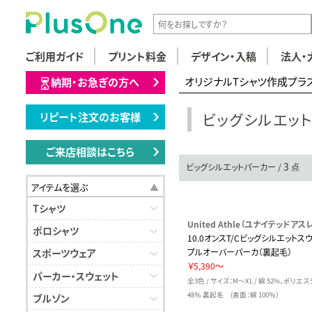
ご利用ガイド
プリント料金
デザイン・入稿
法人・
オリジナルTシャツ作成プラ
納期・お急ぎの方へ
ビッグシルエッ
リピート注文のお客様
ご来店相談はこちら
3
ビッグシルエットパーカー /
点
アイテムを選ぶ
Tシャツ
United Athle（ユナイテッドアスレ
ポロシャツ
10.0オンスT/Cビッグシルエットス
プルオーバーパーカ（裏起毛）
スポーツウェア
￥5,390～
パーカー・スウェット
全3色 / サイズ：M～XL / 綿 52%、ポリエ
48％ 裏起毛 (表面：綿 100％）
ブルゾン