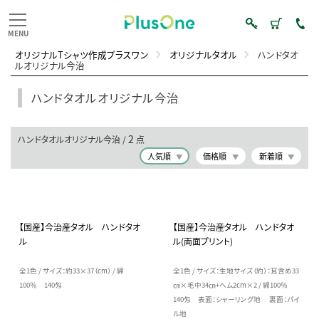
オリジナルTシャツ作成プラスワン
オリジナルタオル
ハンドタオ
ルオリジナル今治
ハンドタオルオリジナル今治
2
ハンドタオルオリジナル今治 /
点
人気順
価格順
新着順
【国産】今治産タオル ハンドタオ
【国産】今治産タオル ハンドタオ
ル
ル(両面プリント)
全1色 / サイズ：約33×37（cm） / 綿
全1色 / サイズ：生地サイズ（約）：耳含め33
100％ 140匁
㎝×毛中34㎝+ヘム2cm×2 / 綿100％
140匁 表面：シャーリング地 裏面：パイ
ル地