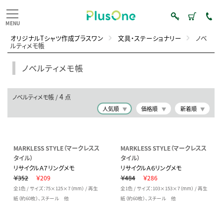
オリジナルTシャツ作成プラスワン
文具・ステーショナリー
ノベ
ルティメモ帳
ノベルティメモ帳
4
ノベルティメモ帳 /
点
人気順
価格順
新着順
MARKLESS STYLE（マークレスス
MARKLESS STYLE（マークレスス
タイル）
タイル）
リサイクルＡ７リングメモ
リサイクルＡ６リングメモ
￥352
￥209
￥484
￥286
全1色 / サイズ：75×125×7（mm） / 再生
全1色 / サイズ：103×153×7（mm） / 再生
紙（約60枚）、スチール 他
紙（約60枚）、スチール 他