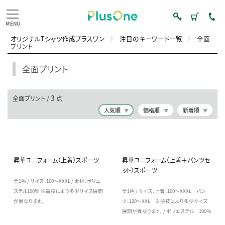
オリジナルTシャツ作成プラスワン
注目のキーワード一覧
全面
プリント
全面プリント
3
全面プリント /
点
人気順
価格順
新着順
昇華ユニフォーム（上着）スポーツ
昇華ユニフォーム（上着＋パンツセ
ット）スポーツ
全1色 / サイズ：100～XXXL / 素材：ポリエ
ステル100％ ※競技により多少サイズ展開
全1色 / サイズ：上着：100～XXXL パン
が異なります。
ツ：120～XXL ※競技により多少サイズ
展開が異なります。 / ポリエステル 100％