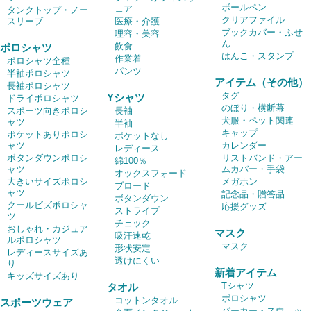
ボールペン
ェア
タンクトップ・ノー
クリアファイル
スリーブ
医療・介護
ブックカバー・ふせ
理容・美容
ん
飲食
ポロシャツ
はんこ・スタンプ
作業着
ポロシャツ全種
パンツ
半袖ポロシャツ
アイテム（その他）
長袖ポロシャツ
タグ
Yシャツ
ドライポロシャツ
のぼり・横断幕
スポーツ向きポロシ
長袖
犬服・ペット関連
ャツ
半袖
キャップ
ポケットありポロシ
ポケットなし
ャツ
カレンダー
レディース
ボタンダウンポロシ
リストバンド・アー
綿100％
ャツ
ムカバー・手袋
オックスフォード
大きいサイズポロシ
メガホン
ブロード
ャツ
記念品・贈答品
ボタンダウン
クールビズポロシャ
応援グッズ
ストライプ
ツ
チェック
おしゃれ・カジュア
マスク
吸汗速乾
ルポロシャツ
マスク
形状安定
レディースサイズあ
透けにくい
り
新着アイテム
キッズサイズあり
Tシャツ
タオル
ポロシャツ
コットンタオル
スポーツウェア
パーカー・スウェッ