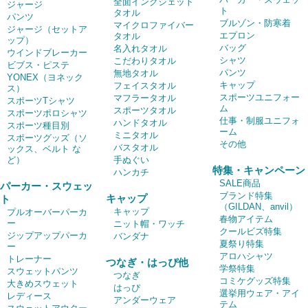
全面インクジェット
ジャージ
ト
タオル
パンツ
ブルゾン・防寒着
マイクロファイバー
ジャージ（セットア
エプロン
タオル
ップ）
バッグ
名入れタオル
ウインドブレーカー
シャツ
こだわりタオル
ビブス・ピステ
パンツ
無地タオル
YONEX（ヨネック
キャップ
フェイスタオル
ス）
スポーツユニフォー
マフラータオル
スポーツTシャツ
ム
スポーツタオル
スポーツポロシャツ
仕事・制服ユニフォ
ハンドタオル
スポーツ種目別
ーム
ミニタオル
スポーツグッズ（ソ
その他
バスタオル
ックス、ベルト な
ど）
手ぬぐい
特集・キャンペーン
ハンカチ
SALE商品
パーカー・スウェッ
ブランド特集
キャップ
ト
（GILDAN、anvil）
キャップ
プルオーバーパーカ
春物アイテム
ー
ニット帽・ワッチ
クールビズ特集
ジップアップパーカ
バンダナ
夏祭り特集
ー
アロハシャツ
トレーナー
つなぎ・はっぴ他
学祭特集
スウェットパンツ
つなぎ
コミケグッズ特集
大きめスウェット
はっぴ
選挙用ウェア・アイ
レディース
アンダーウェア
テム