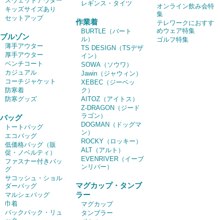
スウェットアウター
レギンス・タイツ
オンライン飲み会特
キッズサイズあり
集
セットアップ
作業着
テレワークにおすす
めウェア特集
BURTLE（バート
ブルゾン
ル）
ゴルフ特集
薄手アウター
TS DESIGN（TSデザ
厚手アウター
イン）
ベンチコート
SOWA（ソウワ）
カジュアル
Jawin（ジャウィン）
コーチジャケット
XEBEC（ジーベッ
防寒着
ク）
防寒グッズ
AITOZ（アイトス）
Z-DRAGON（ジード
ラゴン）
バッグ
DOGMAN（ドッグマ
トートバッグ
ン）
エコバッグ
ROCKY（ロッキー）
低価格バッグ（販
ALT（アルト）
促・ノベルティ）
EVENRIVER（イーブ
ファスナー付きバッ
ンリバー）
グ
サコッシュ・ショル
マグカップ・タンブ
ダーバッグ
ラー
マルシェバッグ
巾着
マグカップ
バックパック・リュ
タンブラー